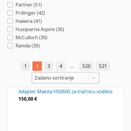
Partner
(51)
Prillinger
(42)
Hawera
(41)
Husqvarna Aspire
(36)
McCulloch
(30)
Ramda
(30)
1
2
3
4
…
520
521
Sortiranje
Sortiranje
Zadano sortiranje
Adapter Makita HS0600 za tračnicu vodilice
150,00
€