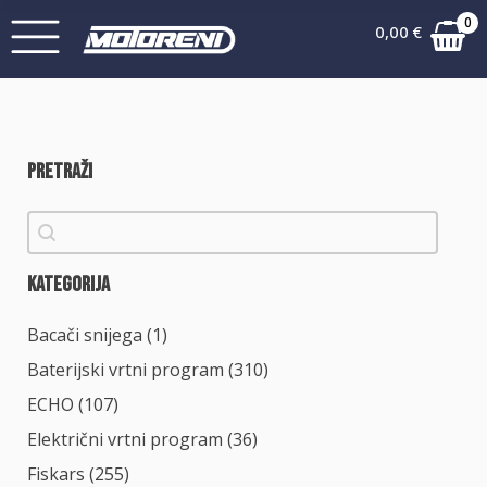
0
0,00
€
Pretraži
Pretraži
Pretraži
Kategorija
Kategorija
Bacači snijega
(1)
Baterijski vrtni program
(310)
ECHO
(107)
Električni vrtni program
(36)
Fiskars
(255)