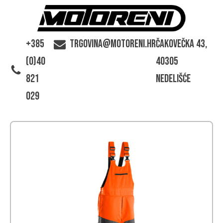
+385
trgovina@motoreni.hr
Čakovečka 43,
(0)40
40305
821
Nedelišće
029