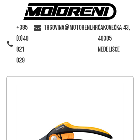
+385
trgovina@motoreni.hr
Čakovečka 43,
(0)40
40305
821
Nedelišće
029