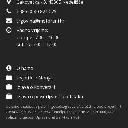
Čakovečka 43, 40305 Nedelišće
+385 (0)40 821 029
trgovina@motoreni.hr
Radno vrijeme:
pon-pet 7:00 – 16:00
subota 7:00 – 12:00
O nama
Uvjeti korištenja
Izjava o konverziji
Izjava o povjerljivosti podataka
Upisano u sudski registar Trgovačkog suda u Varaždinu pod brojem: Tt-
20/6497-2, MBS: 070181554. Temeljni kapital društva je 20.000,00 kn
uplaćen u cjelosti. Uprava društva: Nikola Košir.