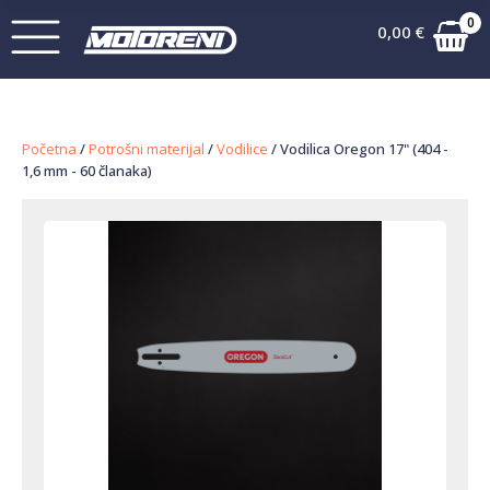
0
0,00
€
Početna
/
Potrošni materijal
/
Vodilice
/ Vodilica Oregon 17" (404 -
1,6 mm - 60 članaka)