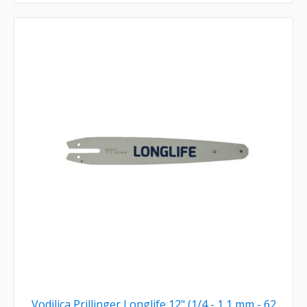
Vodilica Prillinger Longlife 12" (1/4 - 1,1 mm - 62