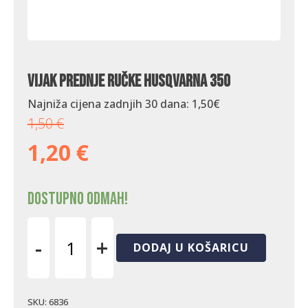
Vijak prednje ručke Husqvarna 350
Najniža cijena zadnjih 30 dana:
1,50
€
1,50
€
1,20
€
Dostupno odmah!
-
+
DODAJ U KOŠARICU
Vijak
prednje
ručke
Husqvarna
SKU:
6836