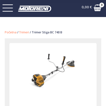
0
0,00
€
Početna
/
Trimeri
/ Trimer Stiga BC 740 B