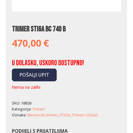
Trimer Stiga BC 740 B
470,00
€
U dolasku, uskoro dostupno!
POŠALJI UPIT
Nema na zalihi
SKU:
18826
Kategorija:
Trimeri
Oznake:
Benzinski trimeri
,
STIGA
,
Trimeri i čistači
PODIJELI S PRIJATELJIMA