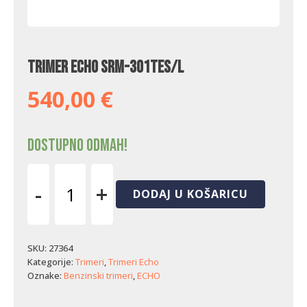
Trimer Echo SRM-301TES/L
540,00
€
Dostupno odmah!
-
+
DODAJ U KOŠARICU
Trimer
Echo
SRM-
301TES/L
SKU:
27364
količina
Kategorije:
Trimeri
,
Trimeri Echo
Oznake:
Benzinski trimeri
,
ECHO