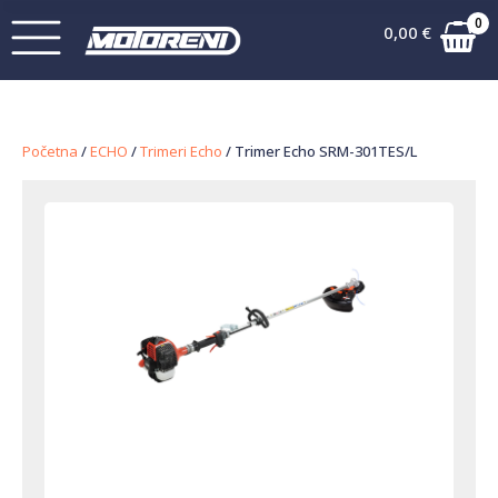
0
0,00
€
Početna
/
ECHO
/
Trimeri Echo
/ Trimer Echo SRM-301TES/L