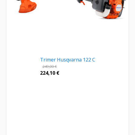
Trimer Husqvarna 122 C
249,00
€
224,10
€