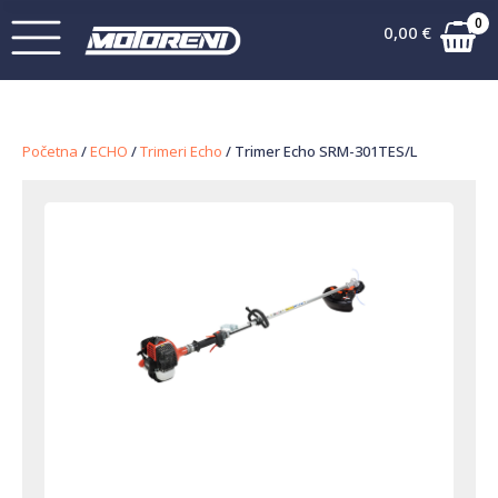
0
0,00
€
Početna
/
ECHO
/
Trimeri Echo
/ Trimer Echo SRM-301TES/L