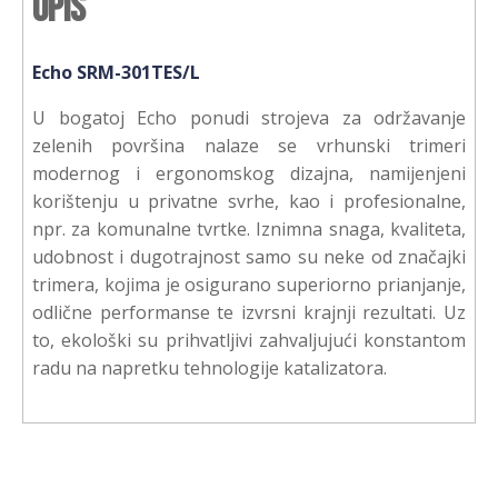
Opis
Echo SRM-301TES/L
U bogatoj Echo ponudi strojeva za održavanje
zelenih površina nalaze se vrhunski trimeri
modernog i ergonomskog dizajna, namijenjeni
korištenju u privatne svrhe, kao i profesionalne,
npr. za komunalne tvrtke. Iznimna snaga, kvaliteta,
udobnost i dugotrajnost samo su neke od značajki
trimera, kojima je osigurano superiorno prianjanje,
odlične performanse te izvrsni krajnji rezultati. Uz
to, ekološki su prihvatljivi zahvaljujući konstantom
radu na napretku tehnologije katalizatora.