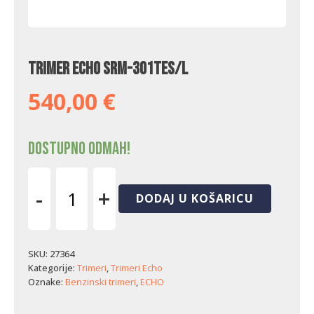
Trimer Echo SRM-301TES/L
540,00
€
Dostupno odmah!
-
+
DODAJ U KOŠARICU
Trimer
Echo
SRM-
301TES/L
SKU:
27364
količina
Kategorije:
Trimeri
,
Trimeri Echo
Oznake:
Benzinski trimeri
,
ECHO