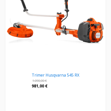
Trimer Husqvarna 545 RX
1.090,00
€
981,00
€