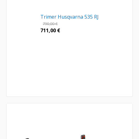
Trimer Husqvarna 535 RJ
790,00
€
711,00
€