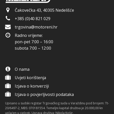
Čakovečka 43, 40305 Nedelišće
+385 (0)40 821 029
trgovina@motoreni.hr
Radno vrijeme:
pon-pet 7:00 – 16:00
subota 7:00 – 12:00
O nama
Uvjeti korištenja
Izjava o konverziji
Izjava o povjerljivosti podataka
Upisano u sudski registar Trgovačkog suda u Varaždinu pod brojem: Tt-
20/6497-2, MBS: 070181554. Temeljni kapital društva je 20.000,00 kn
uplaćen u cjelosti. Uprava društva: Nikola Košir.