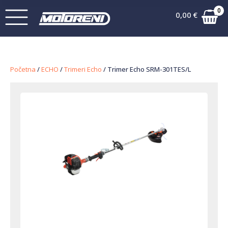
0
0,00
€
Početna
/
ECHO
/
Trimeri Echo
/ Trimer Echo SRM-301TES/L