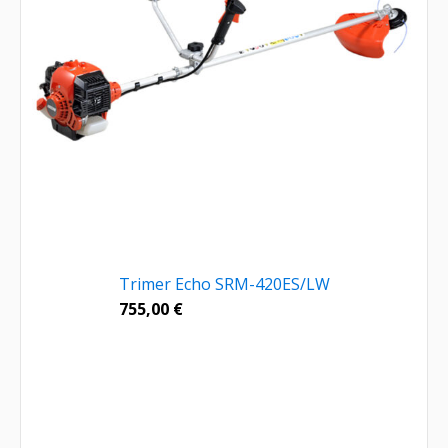
Trimer Echo SRM-420ES/LW
755,00
€