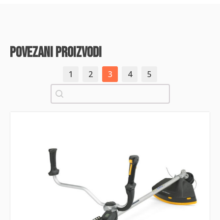
povezani proizvodi
1
2
3
4
5
Pretraži