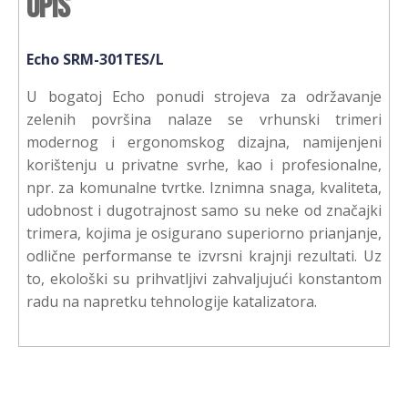
Opis
Echo SRM-301TES/L
U bogatoj Echo ponudi strojeva za održavanje
zelenih površina nalaze se vrhunski trimeri
modernog i ergonomskog dizajna, namijenjeni
korištenju u privatne svrhe, kao i profesionalne,
npr. za komunalne tvrtke. Iznimna snaga, kvaliteta,
udobnost i dugotrajnost samo su neke od značajki
trimera, kojima je osigurano superiorno prianjanje,
odlične performanse te izvrsni krajnji rezultati. Uz
to, ekološki su prihvatljivi zahvaljujući konstantom
radu na napretku tehnologije katalizatora.