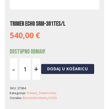
Trimer Echo SRM-301TES/L
540,00
€
Dostupno odmah!
-
+
DODAJ U KOŠARICU
Trimer
Echo
SRM-
301TES/L
SKU:
27364
količina
Kategorije:
Trimeri
,
Trimeri Echo
Oznake:
Benzinski trimeri
,
ECHO