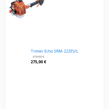
Trimer Echo SRM-222ES/L
276,00
€
275,00
€