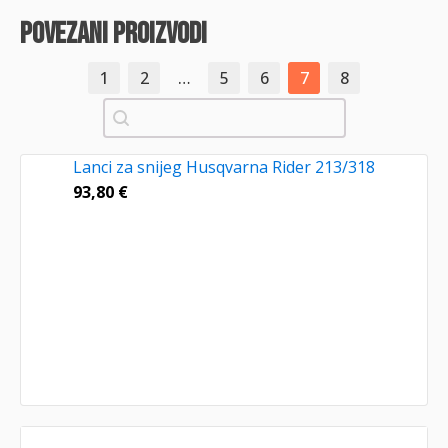
povezani proizvodi
1
2
…
5
6
7
8
Pretraži
Lanci za snijeg Husqvarna Rider 213/318
93,80
€