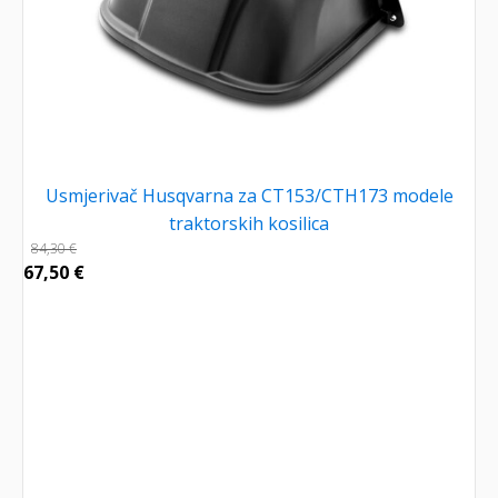
Usmjerivač Husqvarna za CT153/CTH173 modele
traktorskih kosilica
84,30
€
67,50
€