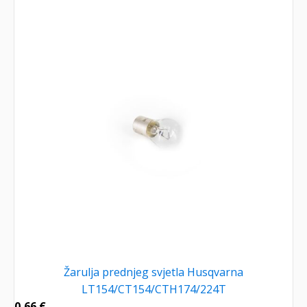
Žarulja prednjeg svjetla Husqvarna
LT154/CT154/CTH174/224T
0,66
€