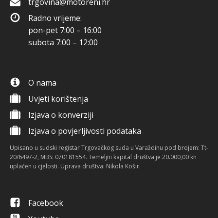
trgovina@motoreni.hr
Radno vrijeme:
pon-pet 7:00 – 16:00
subota 7:00 – 12:00
O nama
Uvjeti korištenja
Izjava o konverziji
Izjava o povjerljivosti podataka
Upisano u sudski registar Trgovačkog suda u Varaždinu pod brojem: Tt-
20/6497-2, MBS: 070181554. Temeljni kapital društva je 20.000,00 kn
uplaćen u cjelosti. Uprava društva: Nikola Košir.
Facebook