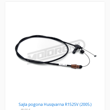
Sajla pogona Husqvarna R152SV (2005.)
48,90
€