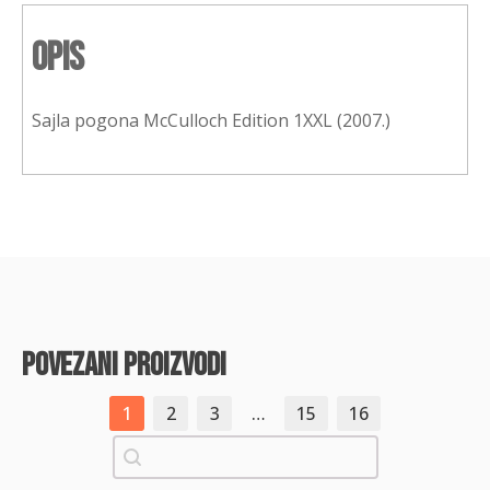
Opis
Sajla pogona McCulloch Edition 1XXL (2007.)
povezani proizvodi
1
2
3
…
15
16
Pretraži