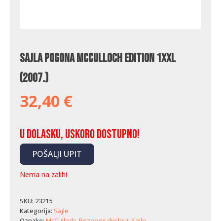
Sajla pogona McCulloch Edition 1XXL
(2007.)
32,40
€
U dolasku, uskoro dostupno!
POŠALJI UPIT
Nema na zalihi
SKU:
23215
Kategorija:
Sajle
Oznake:
McCulloch
,
Rezervni dijelovi
,
Sajle