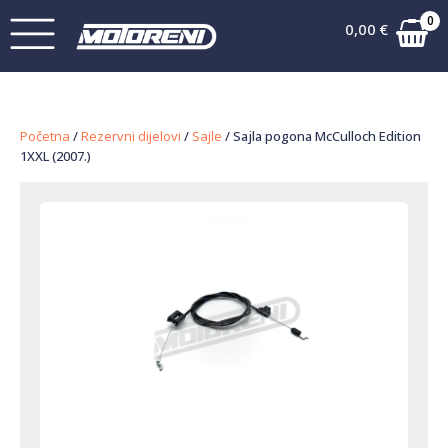
0
0,00
€
Početna
/
Rezervni dijelovi
/
Sajle
/ Sajla pogona McCulloch Edition
1XXL (2007.)