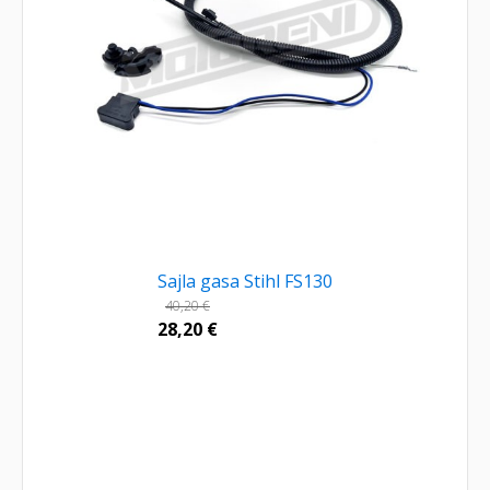
Sajla gasa Stihl FS130
40,20
€
28,20
€