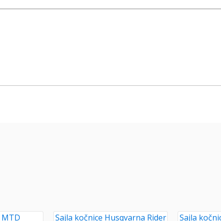
ce MTD
Sajla kočnice Husqvarna Rider
Sajla kočn