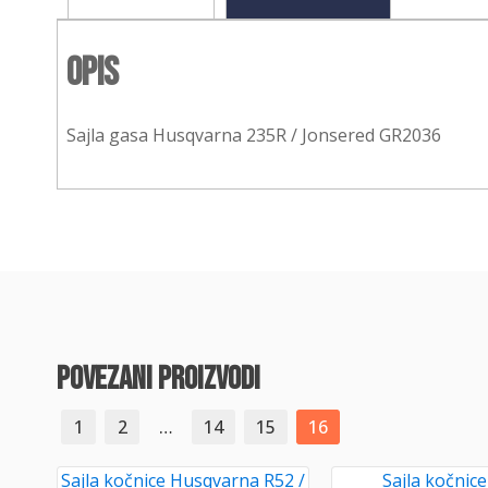
Opis
Sajla gasa Husqvarna 235R / Jonsered GR2036
povezani proizvodi
1
2
…
14
15
16
Sajla kočnice Husqvarna R52 /
Sajla kočni