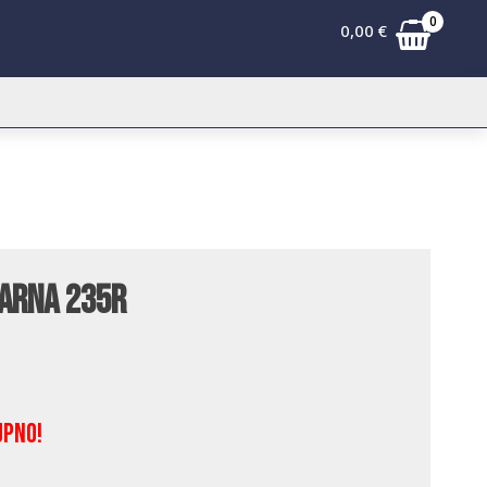
0
0,00
€
varna 235R
upno!