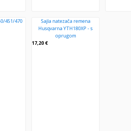
50/451/470
Sajla natezača remena
Husqvarna YTH180XP - s
oprugom
17,20
€