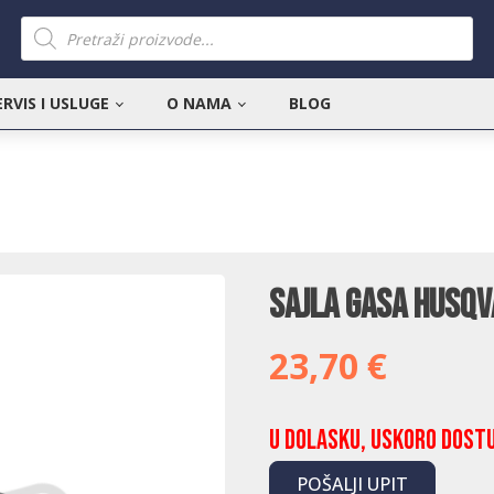
Products
search
ERVIS I USLUGE
O NAMA
BLOG
Sajla gasa Husq
23,70
€
U dolasku, uskoro dost
POŠALJI UPIT