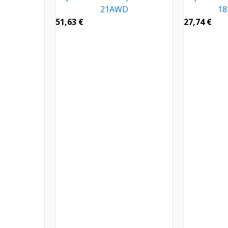
21AWD
18
51,63
€
27,74
€