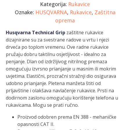
Kategorija:
Rukavice
Oznake:
HUSQVARNA
,
Rukavice
,
Zaštitna
oprema
Husqvarna Technical Grip
zaštitne rukavice
dizajnirane su za svestrane radove u vrtu i njezi
drveća po toplom vremenu. Ove radne rukavice
pružaju dobru taktilnu osjetljivost - idealno za
penjanje. Dlan od izdržljivog nitrilnog premaza
omogućuju izvrsno prianjanje u masnim ili mokrim
uvjetima. Elastični, prozračni stražnji dio osigurava
udobno prianjanje. Pletena manžeta štiti od
prljavštine i olakšava navlačenje rukavice. Prsti na
dodirnom zaslonu omogućuju korištenje telefona u
rukavicama. Mogu se prati ručno.
Proizvod odobren prema EN 388 - mehaničke
opasnosti CAT II.