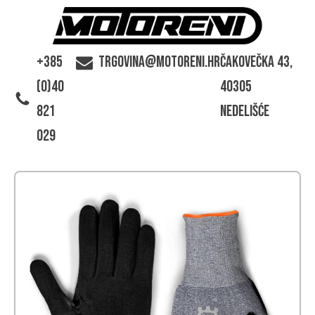
+385
trgovina@motoreni.hr
Čakovečka 43,
(0)40
40305
821
Nedelišće
029