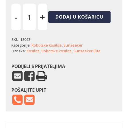
-
+
DODAJ U KOŠARICU
Robotska
kosilica
Sunseeker
Elite
SKU:
13063
X9
Kategorije:
Robotske kosilice
,
Sunseeker
(12.000
Oznake:
Kosilice
,
Robotske kosilice
,
Sunseeker Elite
m²)
količina
PODIJELI S PRIJATELJIMA
POŠALJITE UPIT