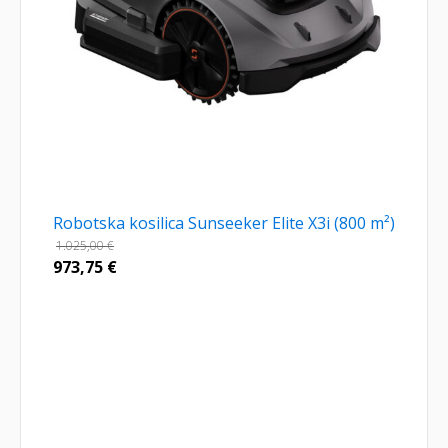
Robotska kosilica Sunseeker Elite X3i (800 m²)
1.025,00
€
973,75
€