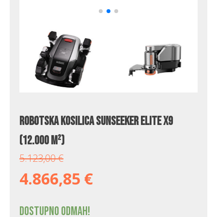
Robotska kosilica Sunseeker Elite X9
(12.000 m²)
5.123,00
€
4.866,85
€
Dostupno odmah!