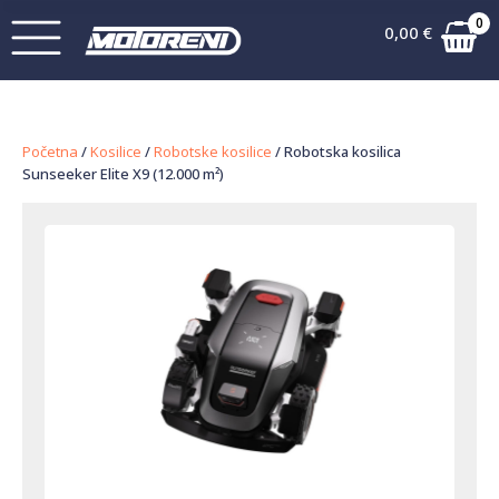
0
0,00
€
Početna
/
Kosilice
/
Robotske kosilice
/ Robotska kosilica
Sunseeker Elite X9 (12.000 m²)