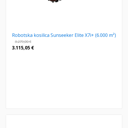
Robotska kosilica Sunseeker Elite X7i+ (6.000 m²)
3.279,00
€
3.115,05
€