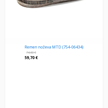
Remen noževa MTD (754-06434)
74,60
€
59,70
€