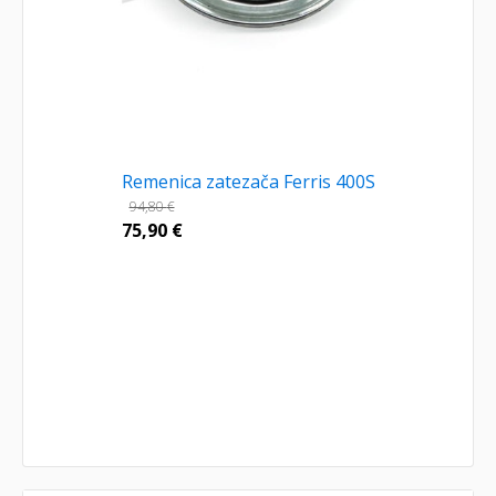
Remenica zatezača Ferris 400S
94,80
€
75,90
€