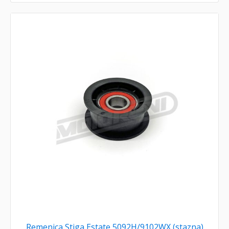
Remenica Stiga Estate 5092H/9102WX (stazna)