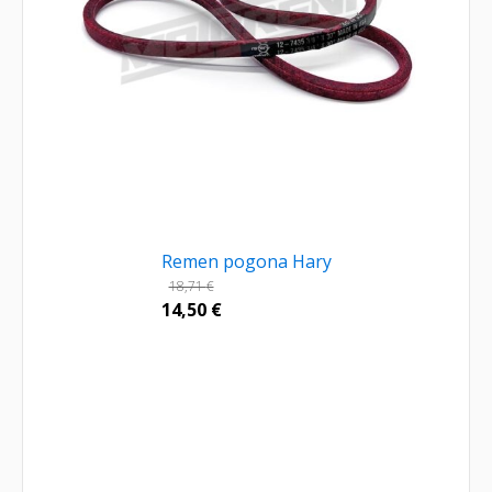
Remen pogona Hary
18,71
€
14,50
€