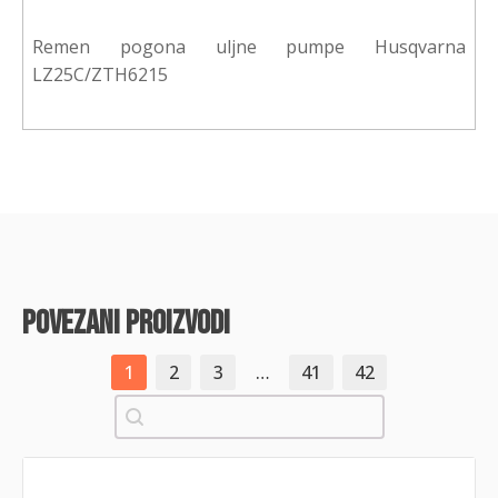
Remen pogona uljne pumpe Husqvarna
LZ25C/ZTH6215
povezani proizvodi
1
2
3
…
41
42
Pretraži