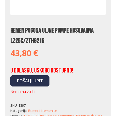
Remen pogona uljne pumpe Husqvarna
LZ25C/ZTH6215
43,80
€
U dolasku, uskoro dostupno!
POŠALJI UPIT
Nema na zalihi
SKU:
1897
Kategorija:
Remeni i remenice
Oznake:
HUSQVARNA
,
Remeni i remenice
,
Rezervni dijelovi