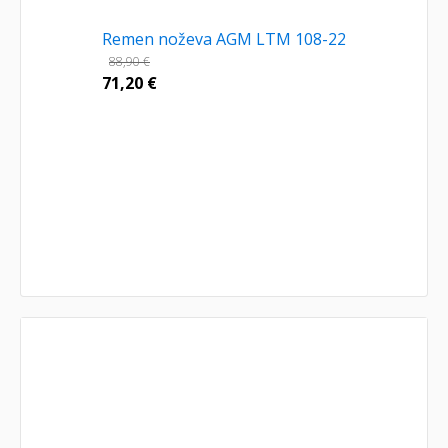
Remen noževa AGM LTM 108-22
88,90
€
71,20
€