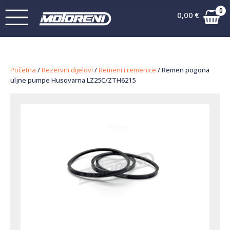
0
0,00
€
Početna
/
Rezervni dijelovi
/
Remeni i remenice
/ Remen pogona
uljne pumpe Husqvarna LZ25C/ZTH6215