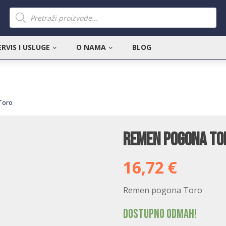
Products
search
ERVIS I USLUGE
O NAMA
BLOG
Toro
Remen pogona To
16,72
€
Remen pogona Toro
Dostupno odmah!