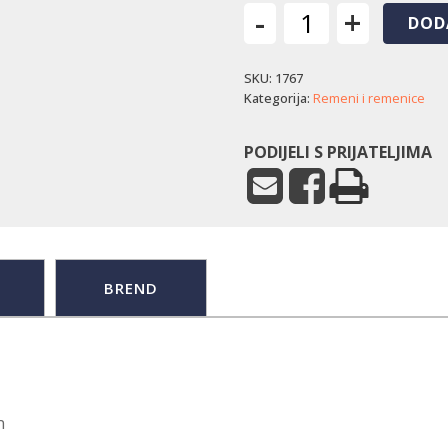
-
+
DOD
Remen
pogona
SKU:
1767
Toro
količina
Kategorija:
Remeni i remenice
PODIJELI S PRIJATELJIMA
BREND
n