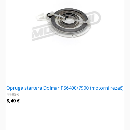
Opruga startera Dolmar PS6400/7900 (motorni rezač)
11,95
€
8,40
€