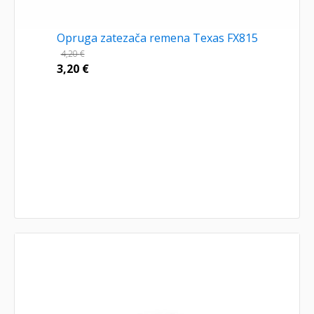
Opruga zatezača remena Texas FX815
4,20
€
3,20
€