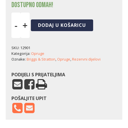
Dostupno odmah!
-
+
DODAJ U KOŠARICU
Opruga
regulatora
rasplinjača
Briggs
SKU:
12901
&
Kategorija:
Opruge
Stratton
Oznake:
Briggs & Stratton
,
Opruge
,
Rezervni dijelovi
(6,5
KS)
količina
PODIJELI S PRIJATELJIMA
POŠALJITE UPIT