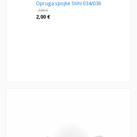
Opruga spojke Stihl 034/036
2,80
€
2,00
€