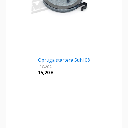
Opruga startera Stihl 08
18,98
€
15,20
€