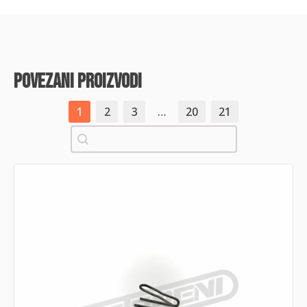
povezani proizvodi
1
2
3
…
20
21
Pretraži