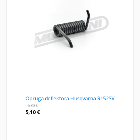
Opruga deflektora Husqvarna R152SV
6,30
€
5,10
€