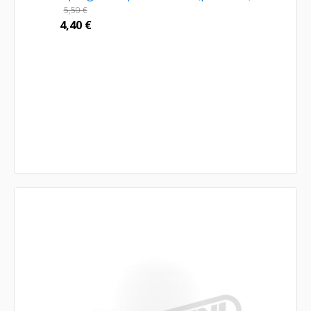
5,50
€
4,40
€