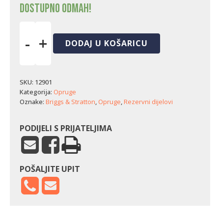
Dostupno odmah!
-
+
DODAJ U KOŠARICU
Opruga
regulatora
rasplinjača
Briggs
SKU:
12901
&
Kategorija:
Opruge
Stratton
Oznake:
Briggs & Stratton
,
Opruge
,
Rezervni dijelovi
(6,5
KS)
količina
PODIJELI S PRIJATELJIMA
POŠALJITE UPIT