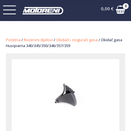
0
0,00
€
Početna
/
Rezervni dijelovi
/
Okidači i osigurači gasa
/ Okidač gasa
Husqvarna 340/345/350/346/357/359