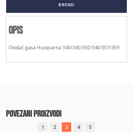
BREND
Opis
Okidač gasa Husqvarna 340/345/350/346/357/359
povezani proizvodi
1
2
3
4
5