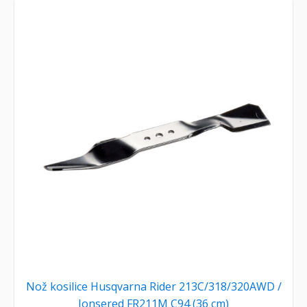
Nož kosilice Husqvarna Rider 213C/318/320AWD /
Jonsered FR211M C94 (36 cm)