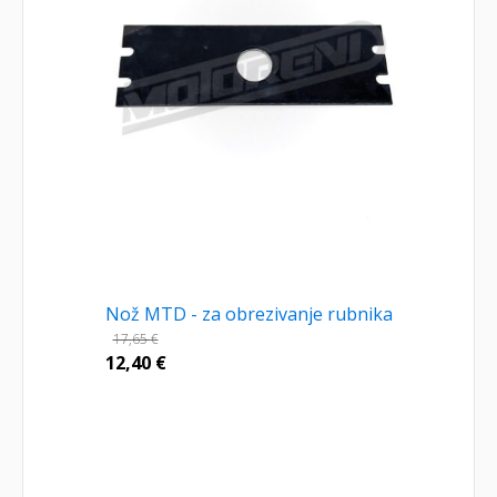
Nož MTD - za obrezivanje rubnika
17,65
€
12,40
€