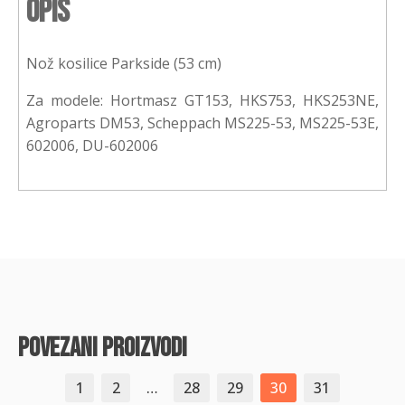
Opis
Nož kosilice Parkside (53 cm)
Za modele: Hortmasz GT153, HKS753, HKS253NE,
Agroparts DM53, Scheppach MS225-53, MS225-53E,
602006, DU-602006
povezani proizvodi
1
2
…
28
29
30
31