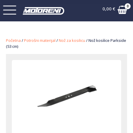
0
0,00
€
Početna
/
Potrošni materijal
/
Nož za kosilicu
/ Nož kosilice Parkside
(53 cm)