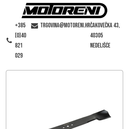
+385
trgovina@motoreni.hr
Čakovečka 43,
(0)40
40305
821
Nedelišće
029