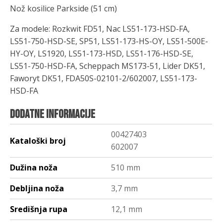
Nož kosilice Parkside (51 cm)
Za modele: Rozkwit FD51, Nac LS51-173-HSD-FA,
LS51-750-HSD-SE, SP51, LS51-173-HS-OY, LS51-500E-
HY-OY, LS1920, LS51-173-HSD, LS51-176-HSD-SE,
LS51-750-HSD-FA, Scheppach MS173-51, Lider DK51,
Faworyt DK51, FDA50S-02101-2/602007, LS51-173-
HSD-FA
Dodatne informacije
00427403
Kataloški broj
602007
Dužina noža
510 mm
Debljina noža
3,7 mm
Središnja rupa
12,1 mm