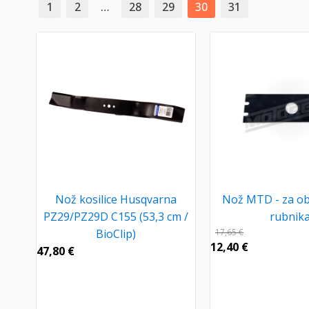
1
2
…
28
29
30
31
Nož kosilice Husqvarna
Nož MTD - za ob
PZ29/PZ29D C155 (53,3 cm /
rubnik
BioClip)
17,65
€
12,40
€
47,80
€