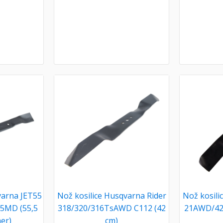
varna JET55
Nož kosilice Husqvarna Rider
Nož kosili
55MD (55,5
318/320/316TsAWD C112 (42
21AWD/42
er)
cm)