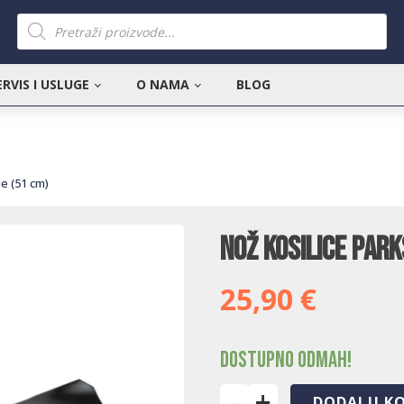
Products
search
ERVIS I USLUGE
O NAMA
BLOG
de (51 cm)
Nož kosilice Park
25,90
€
Dostupno odmah!
-
+
DODAJ U K