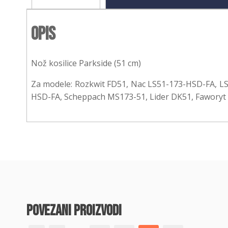
Opis
Nož kosilice Parkside (51 cm)
Za modele: Rozkwit FD51, Nac LS51-173-HSD-FA, L
HSD-FA, Scheppach MS173-51, Lider DK51, Fawory
povezani proizvodi