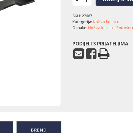
Nož
kosilice
SKU:
27667
Parkside
(51
Kategorija:
Nož za kosilicu
cm)
Oznake:
Nož za kosilicu
,
Potrošni 
količina
PODIJELI S PRIJATELJIMA
BREND