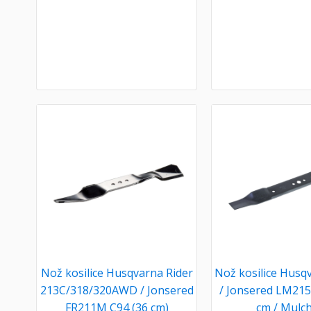
Nož kosilice Husqvarna Rider
Nož kosilice Husq
213C/318/320AWD / Jonsered
/ Jonsered LM21
FR211M C94 (36 cm)
cm / Mulch