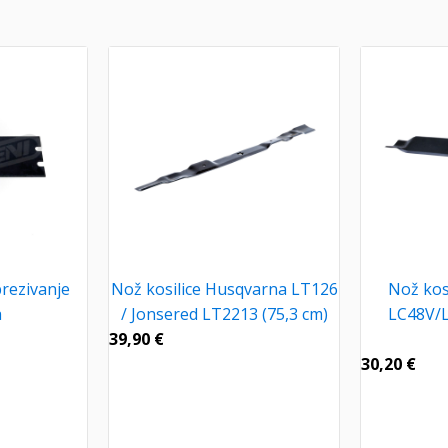
rezivanje
Nož kosilice Husqvarna LT126
Nož kos
a
/ Jonsered LT2213 (75,3 cm)
LC48V/L
39,90
€
30,20
€