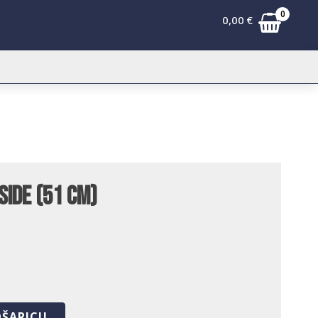
0
0,00
€
side (51 cm)
OŠARICU