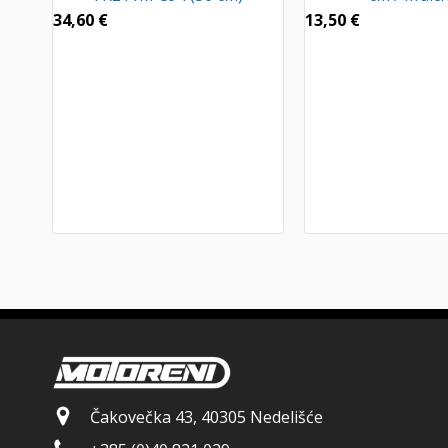
34,60
€
13,50
€
Čakovečka 43, 40305 Nedelišće