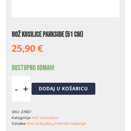
Nož kosilice Parkside (51 cm)
25,90
€
Dostupno odmah!
-
+
DODAJ U KOŠARICU
Nož
kosilice
Parkside
(51
SKU:
27667
cm)
Kategorija:
Nož za kosilicu
količina
Oznake:
Nož za kosilicu
,
Potrošni materijal