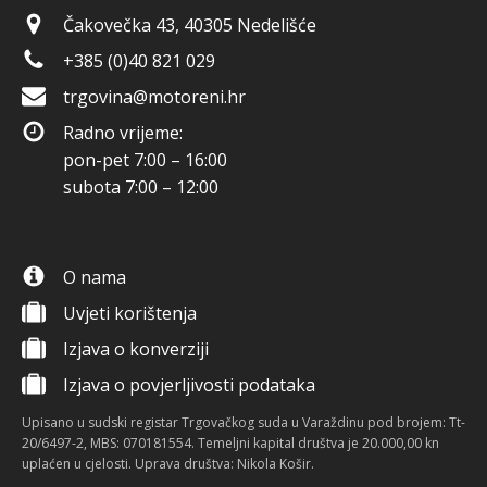
Čakovečka 43, 40305 Nedelišće
+385 (0)40 821 029
trgovina@motoreni.hr
Radno vrijeme:
pon-pet 7:00 – 16:00
subota 7:00 – 12:00
O nama
Uvjeti korištenja
Izjava o konverziji
Izjava o povjerljivosti podataka
Upisano u sudski registar Trgovačkog suda u Varaždinu pod brojem: Tt-
20/6497-2, MBS: 070181554. Temeljni kapital društva je 20.000,00 kn
uplaćen u cjelosti. Uprava društva: Nikola Košir.