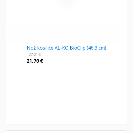
Nož kosilice AL-KO BioClip (46,3 cm)
27,21
€
21,70
€