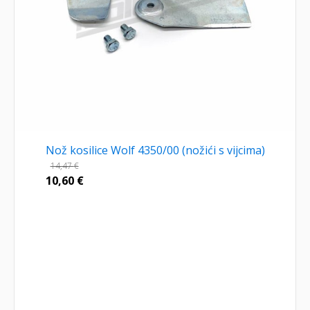
Nož kosilice Wolf 4350/00 (nožići s vijcima)
14,47
€
10,60
€