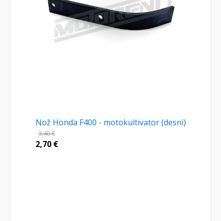
Nož Honda F400 - motokultivator (desni)
3,40
€
2,70
€