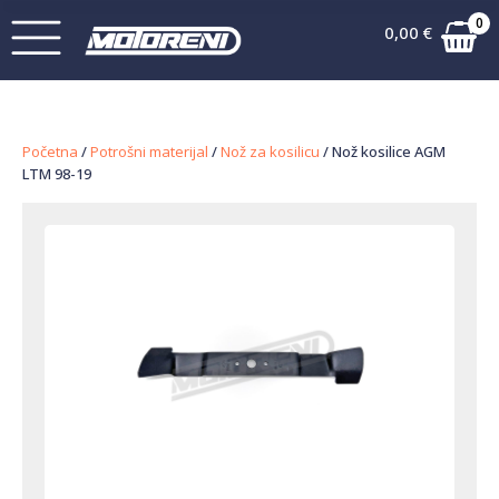
0
0,00
€
Početna
/
Potrošni materijal
/
Nož za kosilicu
/ Nož kosilice AGM
LTM 98-19