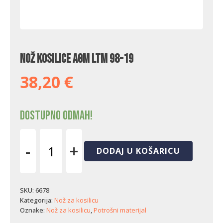
Nož kosilice AGM LTM 98-19
38,20
€
Dostupno odmah!
-
+
DODAJ U KOŠARICU
Nož
kosilice
AGM
LTM
SKU:
6678
98-
Kategorija:
Nož za kosilicu
19
Oznake:
Nož za kosilicu
,
Potrošni materijal
količina