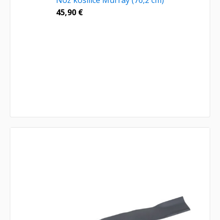
Nož kosilice Murray (76,2 cm)
45,90
€