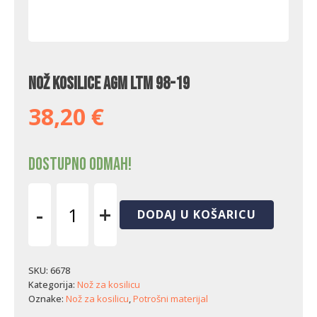
Nož kosilice AGM LTM 98-19
38,20
€
Dostupno odmah!
-
+
DODAJ U KOŠARICU
Nož
kosilice
AGM
LTM
SKU:
6678
98-
Kategorija:
Nož za kosilicu
19
Oznake:
Nož za kosilicu
,
Potrošni materijal
količina