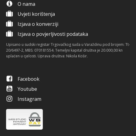
O nama
Uvjeti korištenja
Izjava o konverziji
Izjava o povjerljivosti podataka
Upisano u sudski registar Trgovačkog suda u Varaždinu pod brojem: Tt-
20/6497-2, MBS: 070181554. Temeljni kapital društva je 20.000,00 kn
uplaćen u cjelosti. Uprava društva: Nikola Košir.
Facebook
Youtube
Instagram