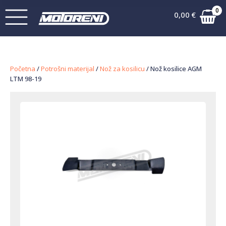
0
0,00
€
Početna
/
Potrošni materijal
/
Nož za kosilicu
/ Nož kosilice AGM
LTM 98-19