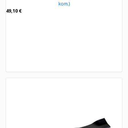
kom.)
49,10
€