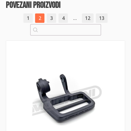
povezani proizvodi
1
2
3
4
…
12
13
Pretraži