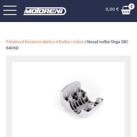
0
0,00
€
Početna
/
Rezervni dijelovi
/
Ručke i ručice
/ Nosač ručke Stiga SBC
643 KD