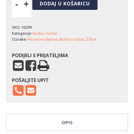
-
+
DODAJ U KOŠARICU
Nosač
ručke
Stiga
SBC
SKU:
16299
643
Kategorija:
Ručke i ručice
KD
Oznake:
Rezervni dijelovi
,
Ručke i ručice
,
STIGA
količina
PODIJELI S PRIJATELJIMA
POŠALJITE UPIT
OPIS