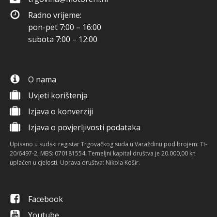
Radno vrijeme:
pon-pet 7:00 – 16:00
subota 7:00 – 12:00
O nama
Uvjeti korištenja
Izjava o konverziji
Izjava o povjerljivosti podataka
Upisano u sudski registar Trgovačkog suda u Varaždinu pod brojem: Tt-
20/6497-2, MBS: 070181554. Temeljni kapital društva je 20.000,00 kn
uplaćen u cjelosti. Uprava društva: Nikola Košir.
Facebook
Youtube