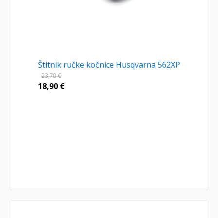
Štitnik ručke kočnice Husqvarna 562XP
23,70
€
18,90
€