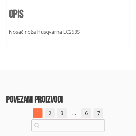
Opis
Nosač noža Husqvarna LC253S
povezani proizvodi
1
2
3
…
6
7
Pretraži