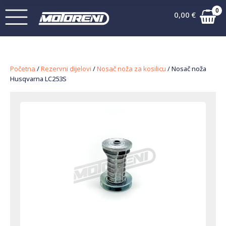
0
0,00
€
Početna
/
Rezervni dijelovi
/
Nosač noža za kosilicu
/ Nosač noža
Husqvarna LC253S