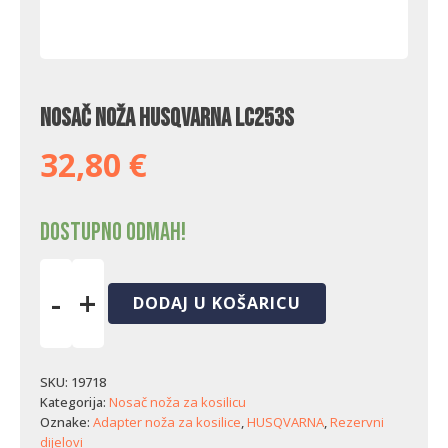
Nosač noža Husqvarna LC253S
32,80
€
Dostupno odmah!
-
+
DODAJ U KOŠARICU
Nosač
noža
Husqvarna
LC253S
SKU:
19718
količina
Kategorija:
Nosač noža za kosilicu
Oznake:
Adapter noža za kosilice
,
HUSQVARNA
,
Rezervni
dijelovi