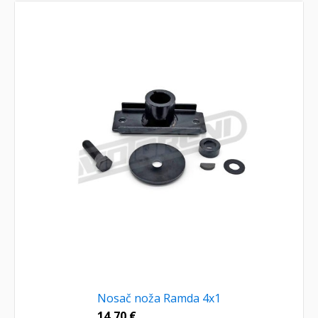
Nosač noža Ramda 4x1
14,70
€