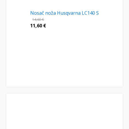
Nosač noža Husqvarna LC140 S
14,60
€
11,60
€