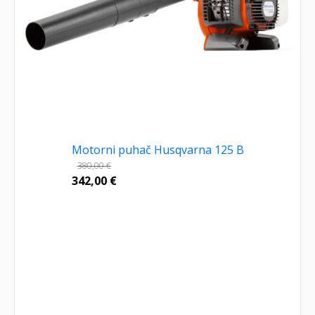
Motorni puhač Husqvarna 125 B
380,00
€
342,00
€