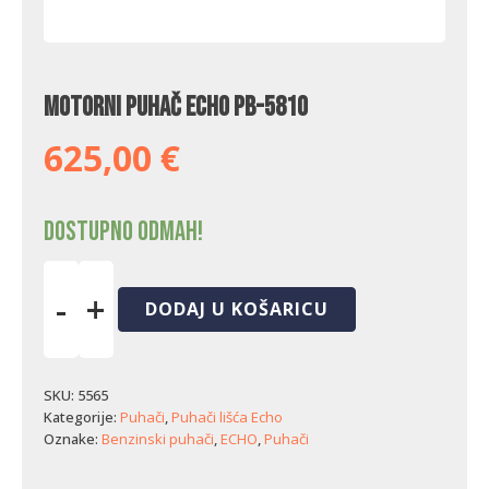
Motorni puhač Echo PB-5810
625,00
€
Dostupno odmah!
-
+
DODAJ U KOŠARICU
Motorni
puhač
Echo
PB-
SKU:
5565
5810
Kategorije:
Puhači
,
Puhači lišća Echo
količina
Oznake:
Benzinski puhači
,
ECHO
,
Puhači