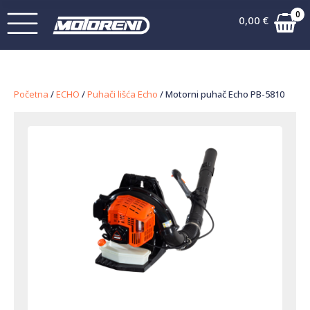
0
0,00
€
Početna
/
ECHO
/
Puhači lišća Echo
/ Motorni puhač Echo PB-5810