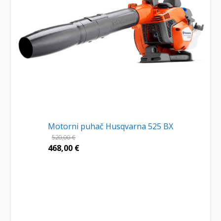
Motorni puhač Husqvarna 525 BX
520,00
€
468,00
€