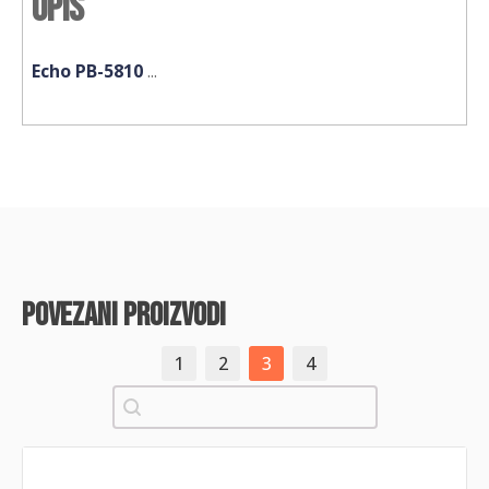
Opis
Echo PB-5810
...
povezani proizvodi
1
2
3
4
Pretraži