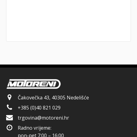
Čakovečka 43, 40305 Nedelišće
+385 (0)40 821 029
trgovina@motoreni.hr
Radno vrijeme:
pon-pet 7:00 – 16:00