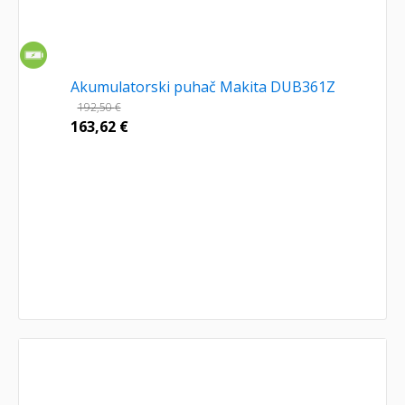
Akumulatorski puhač Makita DUB361Z
192,50
€
163,62
€