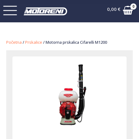
0
0,00
€
Početna
/
Prskalice
/ Motorna prskalica Cifarelli M1200