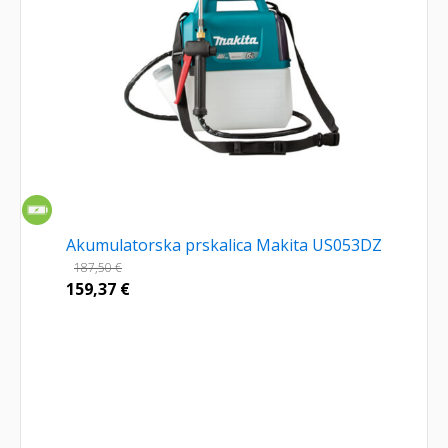
Akumulatorska prskalica Makita US053DZ
187,50
€
159,37
€