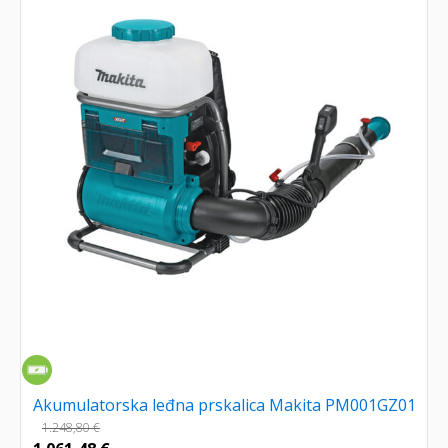
Akumulatorska leđna prskalica Makita PM001GZ01
1.248,80
€