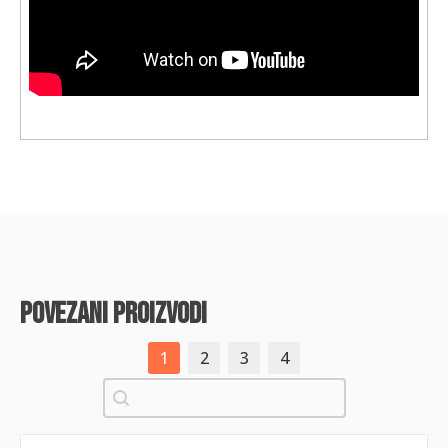
povezani proizvodi
1
2
3
4
Pretraži