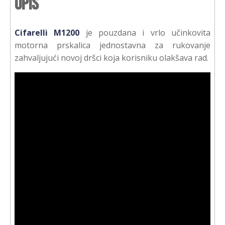
Opis
Cifarelli M1200
je pouzdana i vrlo učinkovita
motorna prskalica jednostavna za rukovanje
zahvaljujući novoj dršci koja korisniku olakšava rad.