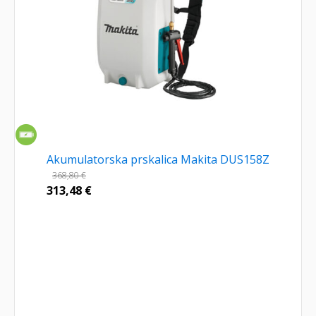
Akumulatorska prskalica Makita DUS158Z
368,80
€
313,48
€