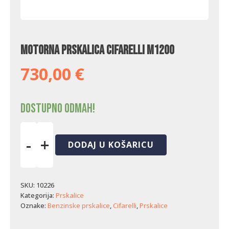
Motorna prskalica Cifarelli M1200
730,00
€
Dostupno odmah!
-
+
DODAJ U KOŠARICU
Motorna
prskalica
Cifarelli
M1200
SKU:
10226
količina
Kategorija:
Prskalice
Oznake:
Benzinske prskalice
,
Cifarelli
,
Prskalice