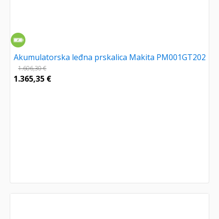
Akumulatorska leđna prskalica Makita PM001GT202
1.606,30
€
1.365,35
€