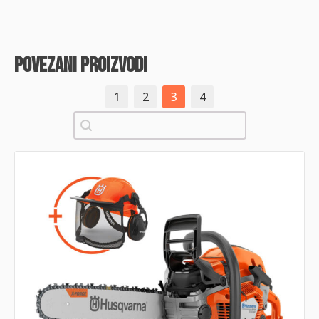
povezani proizvodi
1
2
3
4
Pretraži