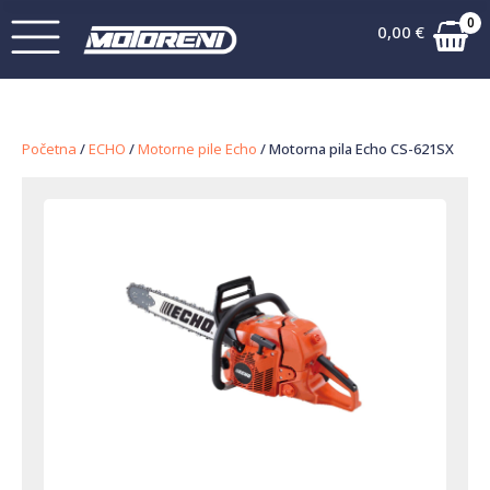
0
0,00
€
Početna
/
ECHO
/
Motorne pile Echo
/ Motorna pila Echo CS-621SX