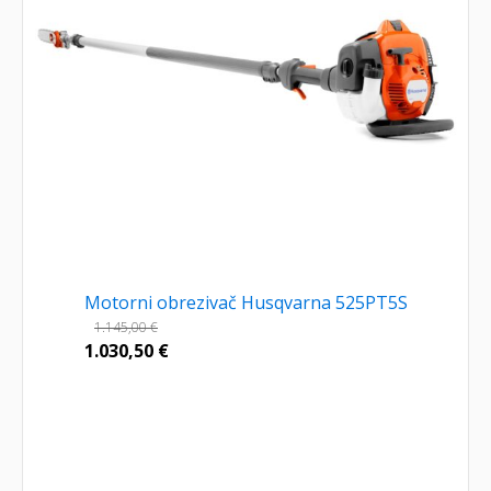
Motorni obrezivač Husqvarna 525PT5S
1.145,00
€
1.030,50
€