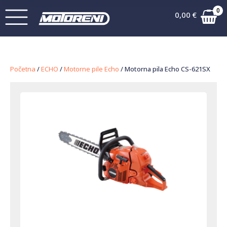
0
0,00
€
Početna
/
ECHO
/
Motorne pile Echo
/ Motorna pila Echo CS-621SX