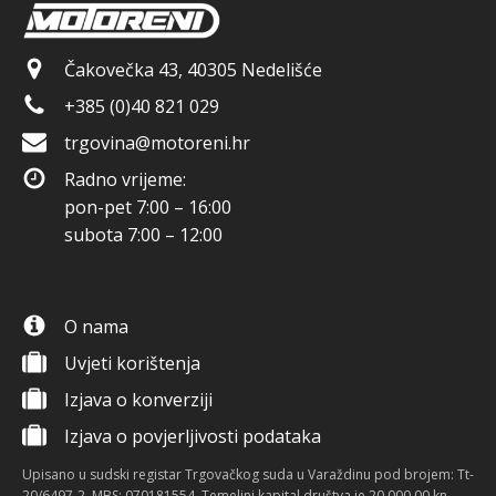
Čakovečka 43, 40305 Nedelišće
+385 (0)40 821 029
trgovina@motoreni.hr
Radno vrijeme:
pon-pet 7:00 – 16:00
subota 7:00 – 12:00
O nama
Uvjeti korištenja
Izjava o konverziji
Izjava o povjerljivosti podataka
Upisano u sudski registar Trgovačkog suda u Varaždinu pod brojem: Tt-
20/6497-2, MBS: 070181554. Temeljni kapital društva je 20.000,00 kn