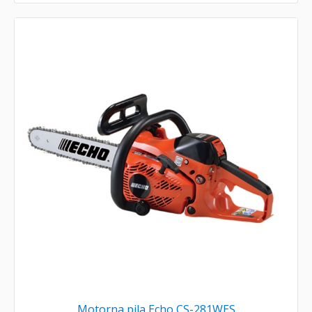
Motorna pila Echo CS-281WES