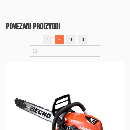
povezani proizvodi
1
2
3
4
Pretraži