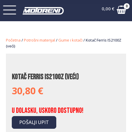
0
0,00
€
Početna
/
Potrošni materijal
/
Gume i kotači
/ Kotač Ferris IS2100Z
(veći)
Kotač Ferris IS2100Z (veći)
30,80
€
U dolasku, uskoro dostupno!
POŠALJI UPIT