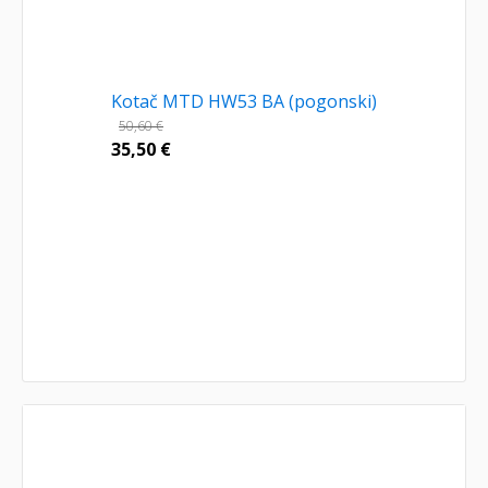
Kotač MTD HW53 BA (pogonski)
50,60
€
35,50
€