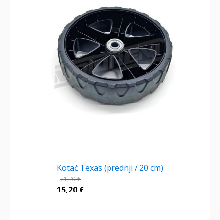
Kotač Texas (prednji / 20 cm)
21,70
€
15,20
€