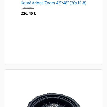
Kotač Ariens Zoom 42"/48" (20x10-8)
283,00
€
226,40
€