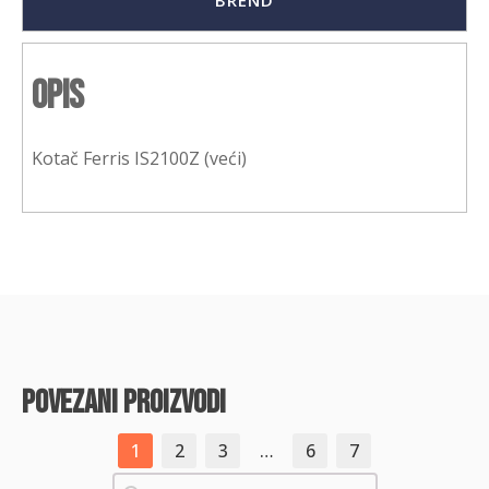
BREND
Opis
Kotač Ferris IS2100Z (veći)
povezani proizvodi
1
2
3
…
6
7
Pretraži