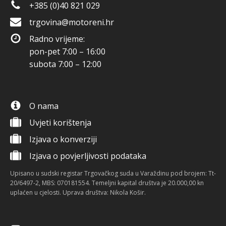
+385 (0)40 821 029
trgovina@motoreni.hr
Radno vrijeme:
pon-pet 7:00 – 16:00
subota 7:00 – 12:00
O nama
Uvjeti korištenja
Izjava o konverziji
Izjava o povjerljivosti podataka
Upisano u sudski registar Trgovačkog suda u Varaždinu pod brojem: Tt-
20/6497-2, MBS: 070181554. Temeljni kapital društva je 20.000,00 kn
uplaćen u cjelosti. Uprava društva: Nikola Košir.