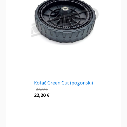
Kotač Green Cut (pogonski)
27,70
€
22,20
€