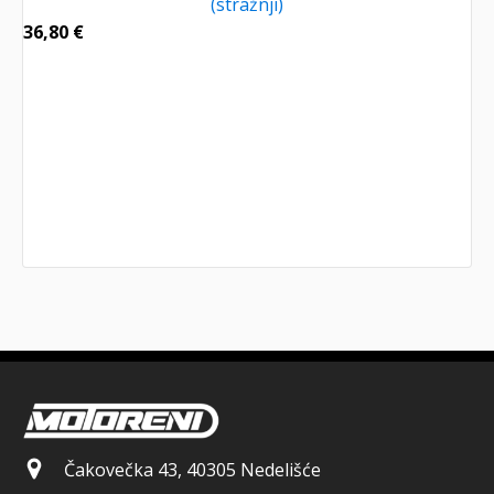
(stražnji)
36,80
€
Čakovečka 43, 40305 Nedelišće