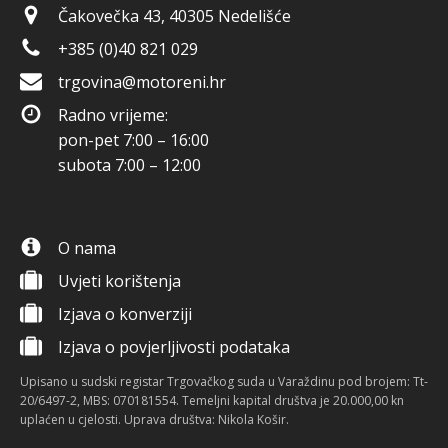
Čakovečka 43, 40305 Nedelišće
+385 (0)40 821 029
trgovina@motoreni.hr
Radno vrijeme:
pon-pet 7:00 – 16:00
subota 7:00 – 12:00
O nama
Uvjeti korištenja
Izjava o konverziji
Izjava o povjerljivosti podataka
Upisano u sudski registar Trgovačkog suda u Varaždinu pod brojem: Tt-
20/6497-2, MBS: 070181554. Temeljni kapital društva je 20.000,00 kn
uplaćen u cjelosti. Uprava društva: Nikola Košir.