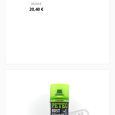
25,50
€
20,40
€