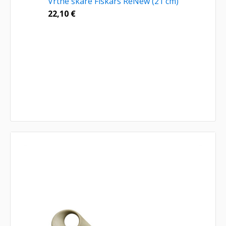
Vrtne škare Fiskars ReNew (21 cm)
22,10
€