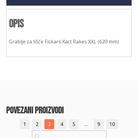
Opis
Grablje za lišće Fiskars Xact Rakes XXL (620 mm)
povezani proizvodi
1
2
3
4
5
…
9
10
Pretraži