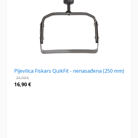
Pljevilica Fiskars QuikFit - nenasađena (250 mm)
21,10
€
16,90
€