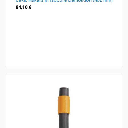
Čekić Fiskars M IsoCore Demolition (462 mm)
84,10
€