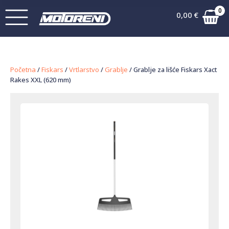
0
0,00
€
Početna
/
Fiskars
/
Vrtlarstvo
/
Grablje
/ Grablje za lišće Fiskars Xact
Rakes XXL (620 mm)