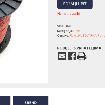
POŠALJI UPIT
Nema na zalihi
SKU:
5048
Kategorija:
Flaks
Oznake:
Flaks
,
HUSQVARNA
,
Potro
PODIJELI S PRIJATELJIMA
BREND