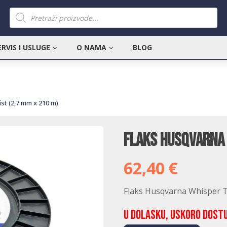
Products
search
ERVIS I USLUGE
O NAMA
BLOG
st (2,7 mm x 210 m)
Flaks Husqvarna 
62,40
€
Flaks Husqvarna Whisper T
U dolasku, uskoro dost