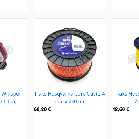
a Whisper
Flaks Husqvarna Core Cut (2,4
Flaks Hus
x 60 m)
mm x 240 m)
(2,7
60,80
€
48,60
€