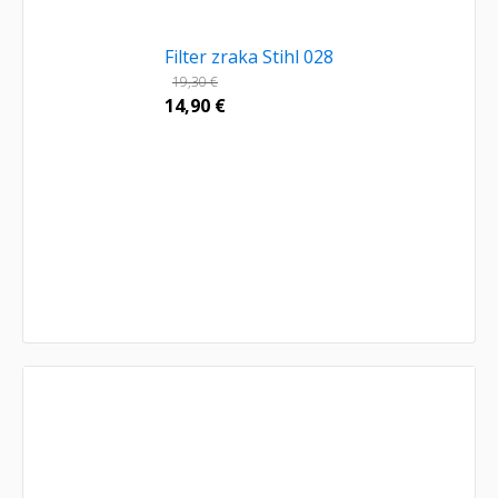
Filter zraka Stihl 028
19,30
€
14,90
€