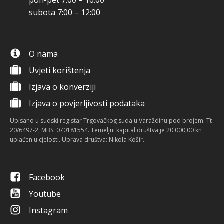
pon-pet 7:00 – 16:00
subota 7:00 – 12:00
O nama
Uvjeti korištenja
Izjava o konverziji
Izjava o povjerljivosti podataka
Upisano u sudski registar Trgovačkog suda u Varaždinu pod brojem: Tt-
20/6497-2, MBS: 070181554. Temeljni kapital društva je 20.000,00 kn
uplaćen u cjelosti. Uprava društva: Nikola Košir.
Facebook
Youtube
Instagram