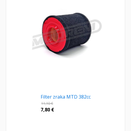
Filter zraka MTD 382cc
11,10
€
7,80
€