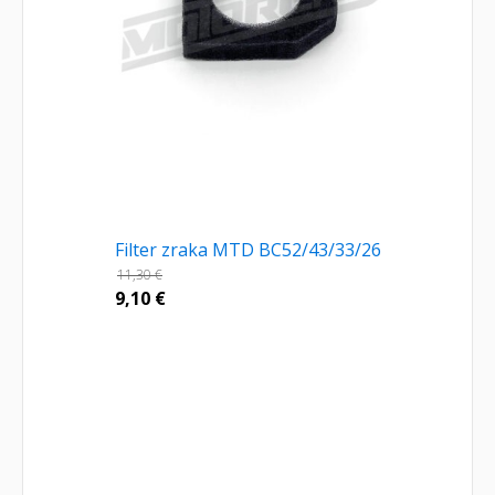
Filter zraka MTD BC52/43/33/26
11,30
€
9,10
€