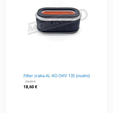
Filter zraka AL-KO OHV 135 (ovalni)
23,20
€
18,60
€