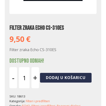
Filter zraka Echo CS-310ES
9,50
€
Filter zraka Echo CS-310ES
Dostupno odmah!
-
+
DODAJ U KOŠARICU
Filter
zraka
Echo
CS-
SKU:
18613
310ES
Kategorija:
Filteri i predfilteri
količina
Oznake:
ECHO
,
Filteri i predfilteri
,
Rezervni dijelovi