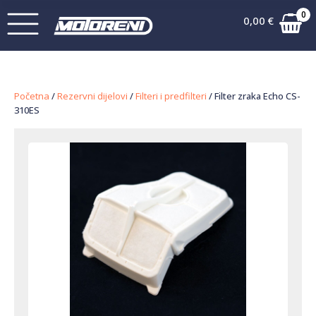
0
0,00
€
Početna
/
Rezervni dijelovi
/
Filteri i predfilteri
/ Filter zraka Echo CS-
310ES