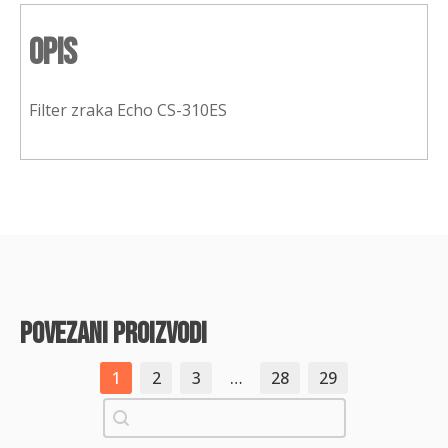
Opis
Filter zraka Echo CS-310ES
povezani proizvodi
1
2
3
…
28
29
Pretraži