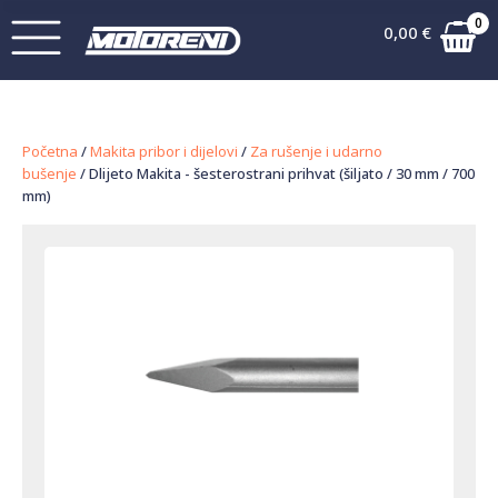
0
0,00
€
Početna
/
Makita pribor i dijelovi
/
Za rušenje i udarno
bušenje
/ Dlijeto Makita - šesterostrani prihvat (šiljato / 30 mm / 700
mm)