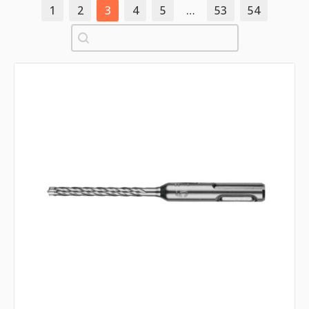
1
2
3
4
5
…
53
54
Pretraži