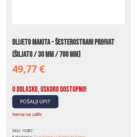
Dlijeto Makita - šesterostrani prihvat
(šiljato / 30 mm / 700 mm)
49,77
€
U dolasku, uskoro dostupno!
POŠALJI UPIT
Nema na zalihi
SKU:
15387
Kategorija:
Za rušenje i udarno bušenje