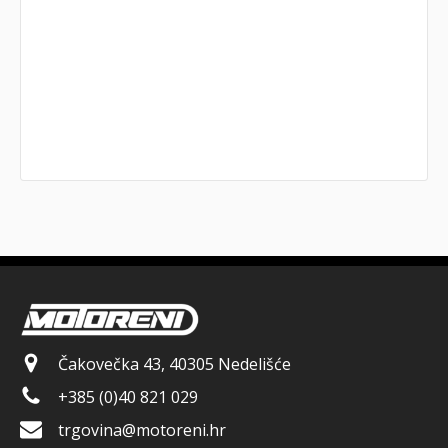
Čakovečka 43, 40305 Nedelišće
+385 (0)40 821 029
trgovina@motoreni.hr