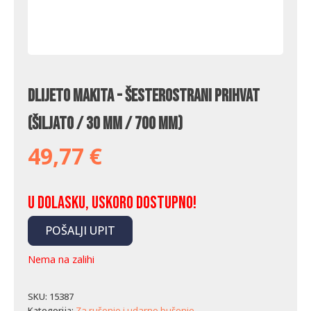
Dlijeto Makita - šesterostrani prihvat
(šiljato / 30 mm / 700 mm)
49,77
€
U dolasku, uskoro dostupno!
POŠALJI UPIT
Nema na zalihi
SKU:
15387
Kategorija:
Za rušenje i udarno bušenje