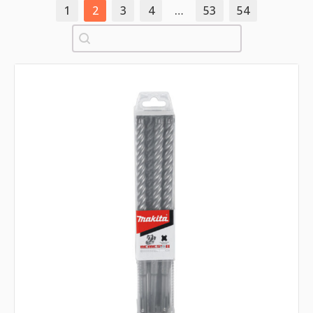
1
2
3
4
…
53
54
Pretraži