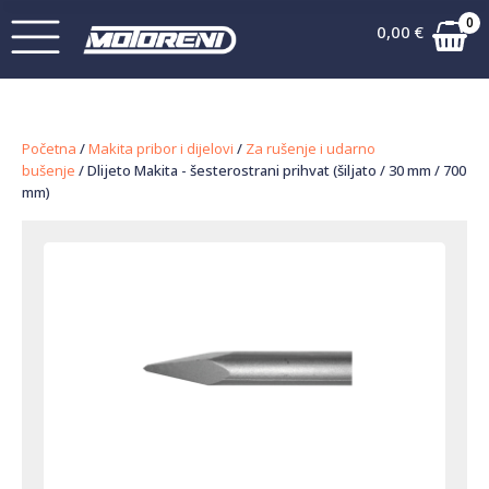
0
0,00
€
Početna
/
Makita pribor i dijelovi
/
Za rušenje i udarno
bušenje
/ Dlijeto Makita - šesterostrani prihvat (šiljato / 30 mm / 700
mm)