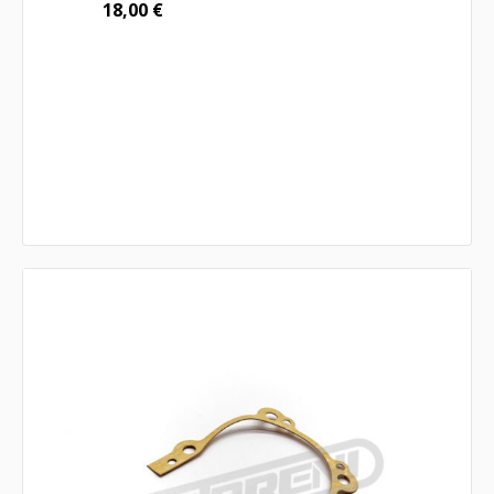
18,00
€