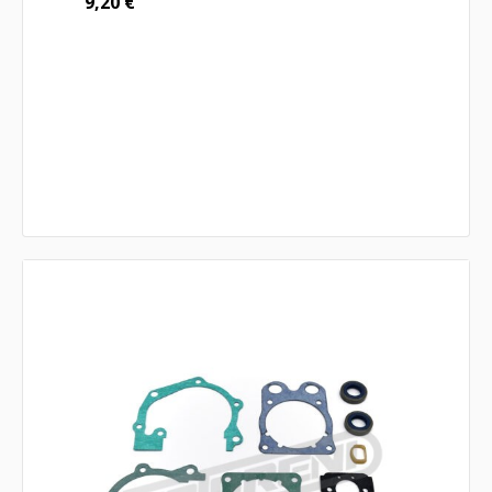
9,20
€