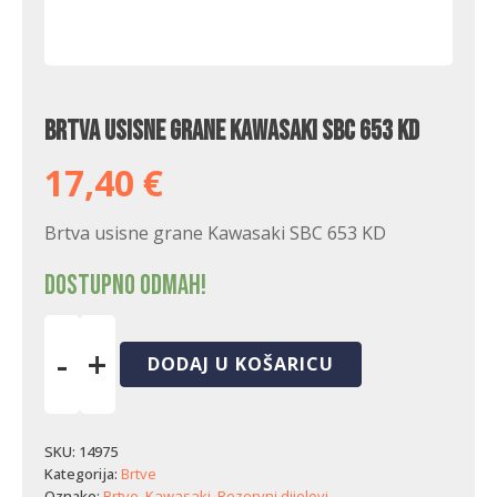
Brtva usisne grane Kawasaki SBC 653 KD
17,40
€
Brtva usisne grane Kawasaki SBC 653 KD
Dostupno odmah!
-
+
DODAJ U KOŠARICU
Brtva
usisne
grane
Kawasaki
SKU:
14975
SBC
Kategorija:
Brtve
653
Oznake:
Brtve
,
Kawasaki
,
Rezervni dijelovi