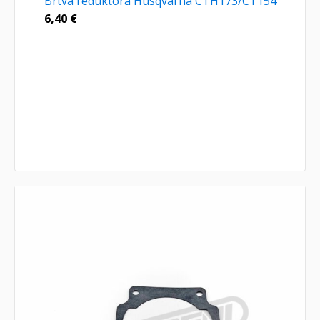
Brtva reduktora Husqvarna CTH173/CT154
6,40
€