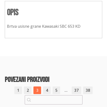
Opis
Brtva usisne grane Kawasaki SBC 653 KD
povezani proizvodi
1
2
3
4
5
…
37
38
Pretraži