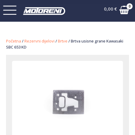
0
0,00
€
Početna
/
Rezervni dijelovi
/
Brtve
/ Brtva usisne grane Kawasaki
SBC 653 KD