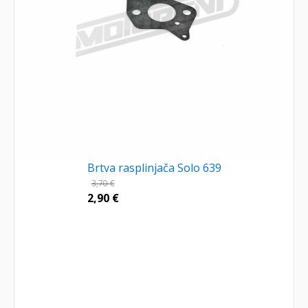
Brtva rasplinjača Solo 639
3,70
€
2,90
€