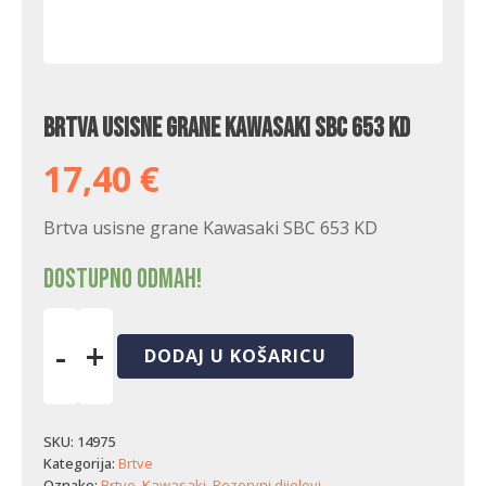
Brtva usisne grane Kawasaki SBC 653 KD
17,40
€
Brtva usisne grane Kawasaki SBC 653 KD
Dostupno odmah!
-
+
DODAJ U KOŠARICU
Brtva
usisne
grane
Kawasaki
SKU:
14975
SBC
Kategorija:
Brtve
653
Oznake:
Brtve
,
Kawasaki
,
Rezervni dijelovi