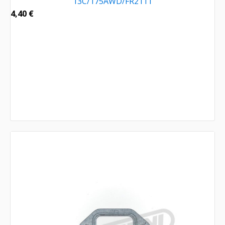
13C/175AWD/FR2111
4,40
€