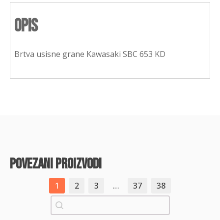
Opis
Brtva usisne grane Kawasaki SBC 653 KD
povezani proizvodi
1
2
3
…
37
38
Pretraži