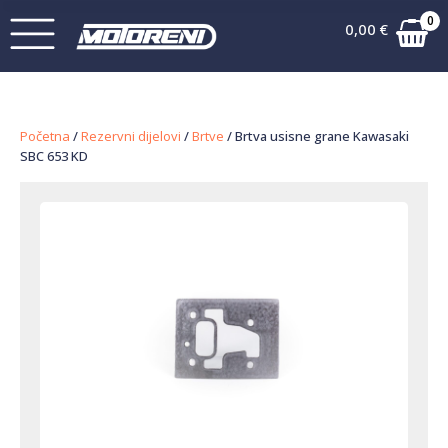
0
0,00
€
Početna
/
Rezervni dijelovi
/
Brtve
/ Brtva usisne grane Kawasaki
SBC 653 KD