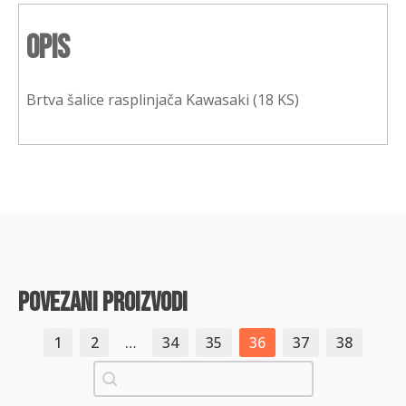
Opis
Brtva šalice rasplinjača Kawasaki (18 KS)
povezani proizvodi
1
2
…
34
35
36
37
38
Pretraži