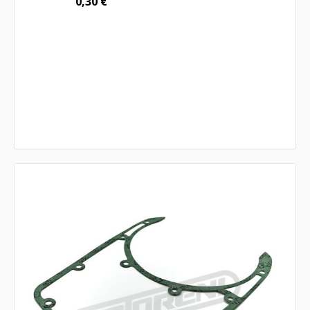
0,30
€