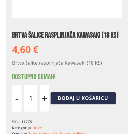
Brtva šalice rasplinjača Kawasaki (18 KS)
4,60
€
Brtva šalice rasplinjača Kawasaki (18 KS)
Dostupno odmah!
-
+
DODAJ U KOŠARICU
Brtva
šalice
rasplinjača
Kawasaki
SKU:
11775
(18
Kategorija:
Brtve
KS)
Oznake:
Brtve
,
Kawasaki
,
Rezervni dijelovi