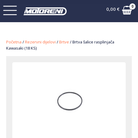
0
0,00
€
Početna
/
Rezervni dijelovi
/
Brtve
/ Brtva šalice rasplinjača
Kawasaki (18 KS)