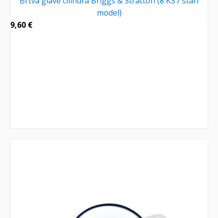
Brtva glave cilindra Briggs & Stratton (8 KS / stari
model)
9,60
€