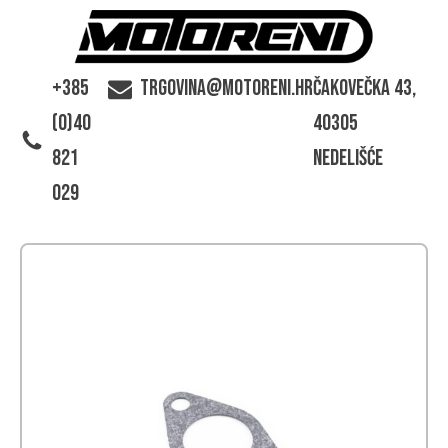
+385
trgovina@motoreni.hr
Čakovečka 43,
(0)40
40305
821
Nedelišće
029