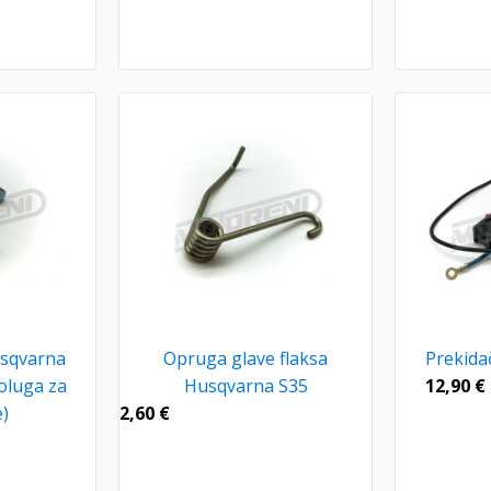
usqvarna
Opruga glave flaksa
Prekida
oluga za
Husqvarna S35
12,90
€
)
2,60
€