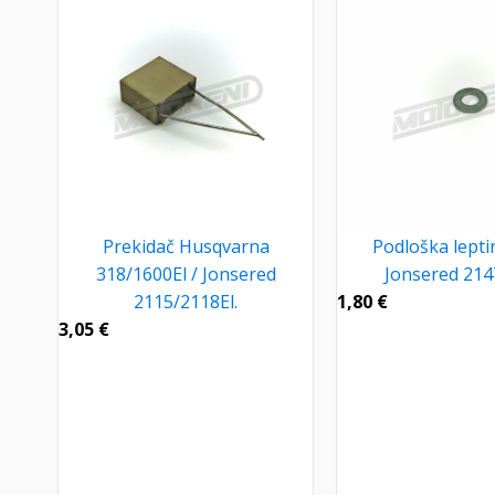
Prekidač Husqvarna
Podloška lepti
318/1600El / Jonsered
Jonsered 21
2115/2118El.
1,80
€
3,05
€