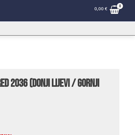
0
0,00
€
d 2036 (donji lijevi / gornji