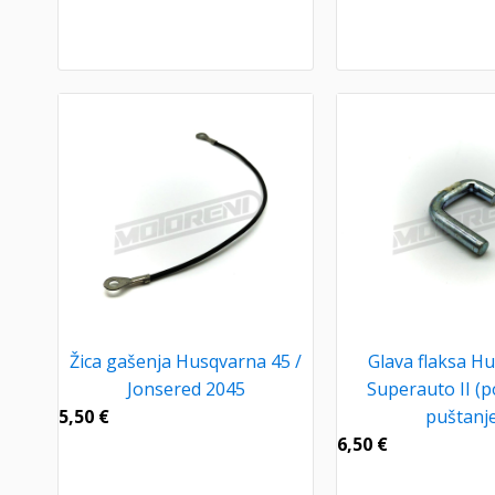
Žica gašenja Husqvarna 45 /
Glava flaksa H
Jonsered 2045
Superauto II (p
5,50
€
puštanje
6,50
€