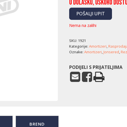
U dolasku, uskoro dost
POŠALJI UPIT
Nema na zalihi
SKU:
1921
Kategorije:
Amortizeri
,
Rasprodaj
Oznake:
Amortizeri
,
Jonsered
,
Rez
PODIJELI S PRIJATELJIMA
BREND