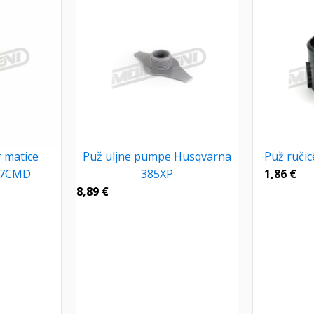
r matice
Puž uljne pumpe Husqvarna
Puž ruči
47CMD
385XP
1,86
€
8,89
€