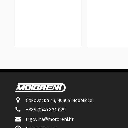
Čakovečka 43, 40305 Nedelišće
+385 (0)40 821 029
trgovina@motoreni.hr