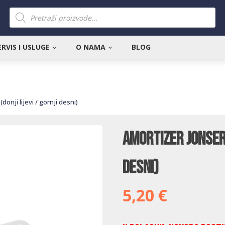
Products
search
ERVIS I USLUGE
O NAMA
BLOG
onji lijevi / gornji desni)
Amortizer Jonsere
desni)
5,20
€