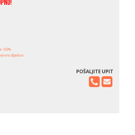
upno!
a -50%
ervni dijelovi
POŠALJITE UPIT