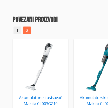
povezani proizvodi
1
2
Akumulatorski usisavač
Akumulatorski 
Makita CL003GZ10
Makita CL0