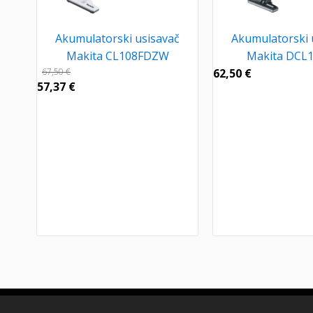
Akumulatorski usisavač
Akumulatorski 
Makita CL108FDZW
Makita DCL
67,50
€
62,50
€
57,37
€