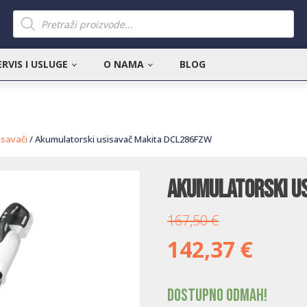
Products
search
ERVIS I USLUGE
O NAMA
BLOG
isavači
/ Akumulatorski usisavač Makita DCL286FZW
Akumulatorski u
167,50
€
142,37
€
Dostupno odmah!