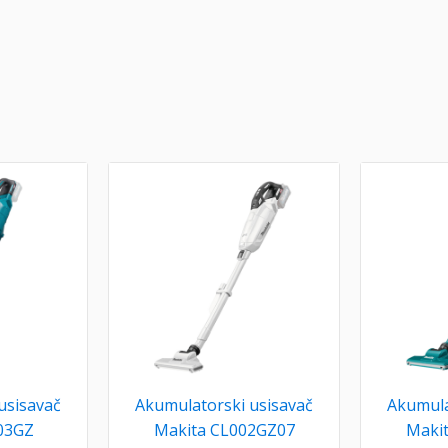
usisavač
Akumulatorski usisavač
Akumula
03GZ
Makita CL002GZ07
Maki