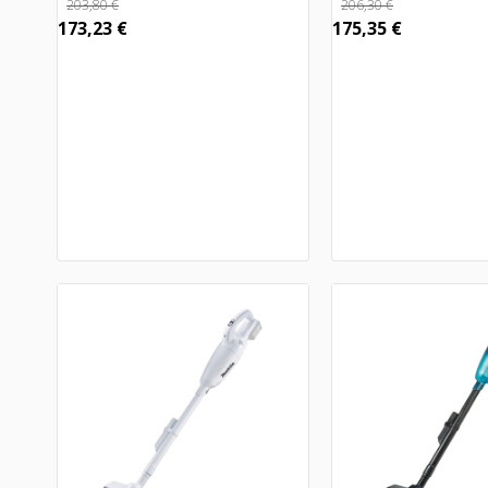
203,80
€
206,30
€
173,23
€
175,35
€