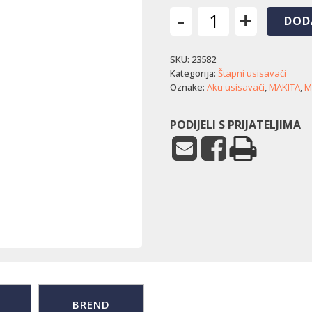
-
+
DOD
Akumulatorski
usisavač
SKU:
23582
Makita
DCL286FZW
Kategorija:
Štapni usisavači
količina
Oznake:
Aku usisavači
,
MAKITA
,
M
PODIJELI S PRIJATELJIMA
BREND