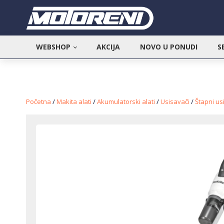
WEBSHOP
AKCIJA
NOVO U PONUDI
S
Početna
/
Makita alati
/
Akumulatorski alati
/
Usisavači
/
Štapni us