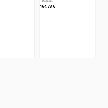
193,80
€
164,73
€