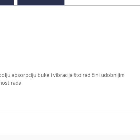
ju apsorpciju buke i vibracija što rad čini udobnijim
nost rada