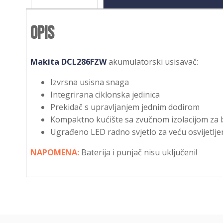
Opis
Makita DCL286FZW
akumulatorski usisavač:
Izvrsna usisna snaga
Integrirana ciklonska jedinica
Prekidač s upravljanjem jednim dodirom
Kompaktno kućište sa zvučnom izolacijom za bol
Ugrađeno LED radno svjetlo za veću osvijetlje
NAPOMENA:
Baterija i punjač nisu uključeni!