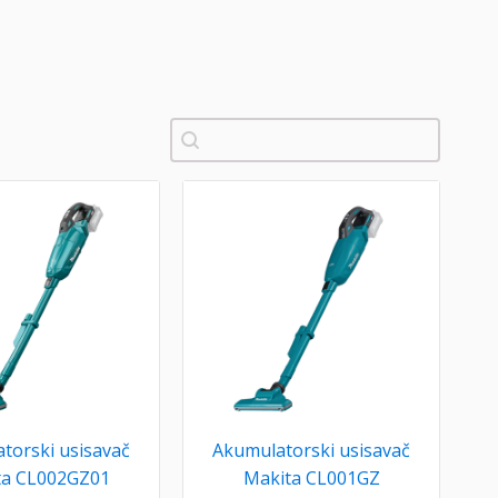
Pretraži
torski usisavač
Akumulatorski usisavač
ta CL002GZ01
Makita CL001GZ