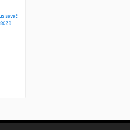
usisavač
180ZB