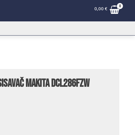
0
0,00
€
sisavač Makita DCL286FZW