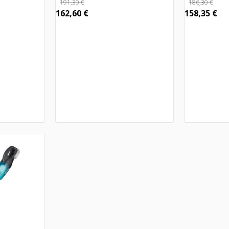
191,30
€
186,30
€
162,60
€
158,35
€