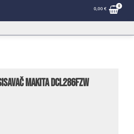
0
0,00
€
sisavač Makita DCL286FZW