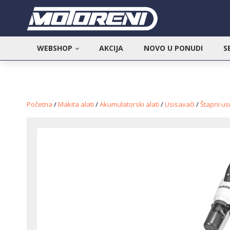
WEBSHOP
AKCIJA
NOVO U PONUDI
S
Početna
/
Makita alati
/
Akumulatorski alati
/
Usisavači
/
Štapni us