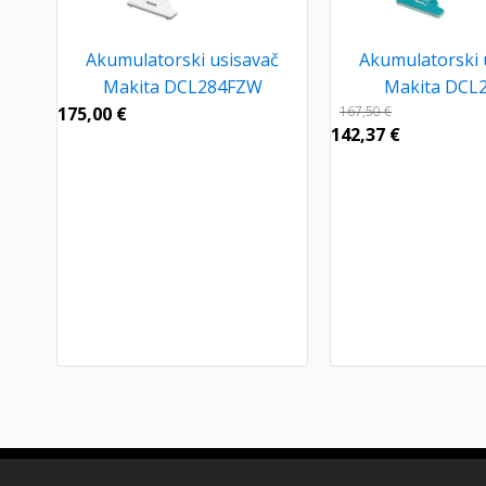
Akumulatorski usisavač
Akumulatorski 
Makita DCL284FZW
Makita DCL
175,00
€
167,50
€
142,37
€