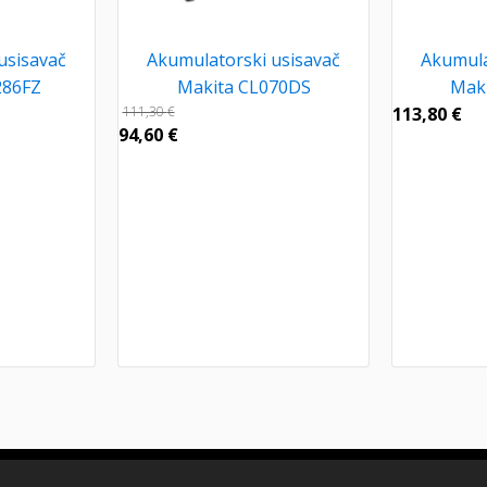
usisavač
Akumulatorski usisavač
Akumula
286FZ
Makita CL070DS
Mak
111,30
€
113,80
€
94,60
€