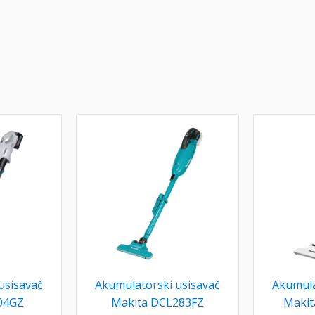
usisavač
Akumulatorski usisavač
Akumula
04GZ
Makita DCL283FZ
Maki