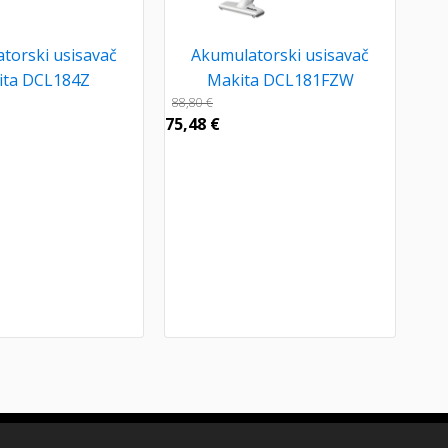
torski usisavač
Akumulatorski usisavač
ita DCL184Z
Makita DCL181FZW
88,80
€
75,48
€