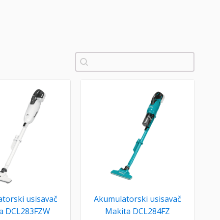
Pretraži
torski usisavač
Akumulatorski usisavač
ta DCL283FZW
Makita DCL284FZ