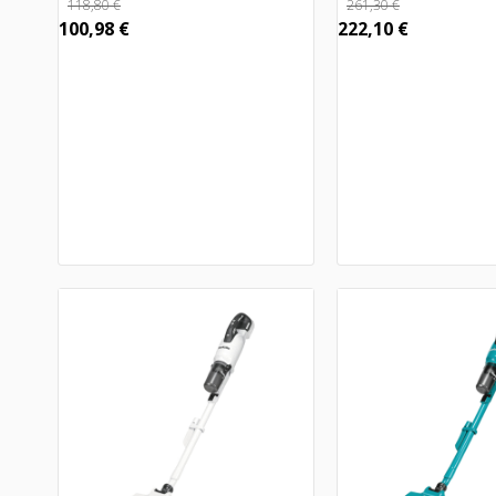
118,80
€
261,30
€
100,98
€
222,10
€