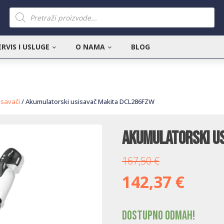
Products
search
ERVIS I USLUGE
O NAMA
BLOG
isavači
/ Akumulatorski usisavač Makita DCL286FZW
Akumulatorski u
167,50
€
142,37
€
Dostupno odmah!