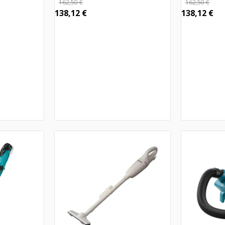
162,50
€
162,50
€
138,12
€
138,12
€