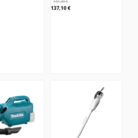
161,30
€
137,10
€