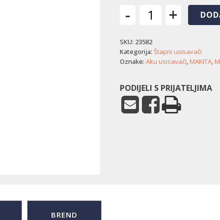
-
+
DOD
Akumulatorski
usisavač
SKU:
23582
Makita
DCL286FZW
Kategorija:
Štapni usisavači
količina
Oznake:
Aku usisavači
,
MAKITA
,
M
PODIJELI S PRIJATELJIMA
BREND