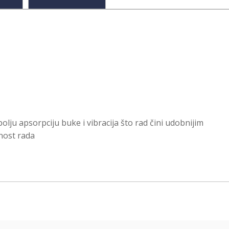
ju apsorpciju buke i vibracija što rad čini udobnijim
nost rada