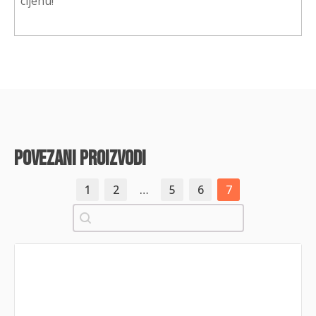
cijenu!
povezani proizvodi
1
2
…
5
6
7
Pretraži