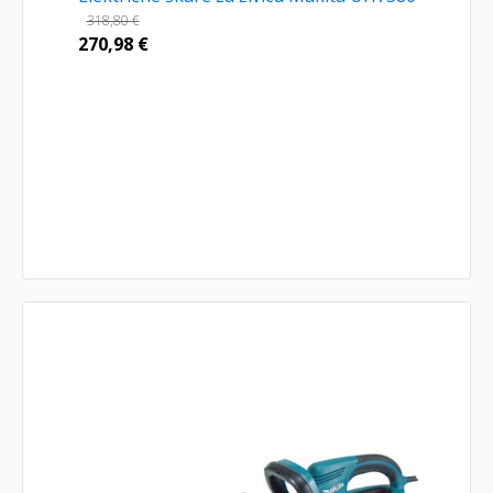
318,80
€
270,98
€