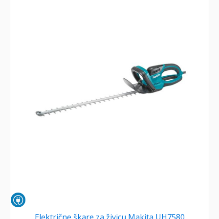
Električne škare za živicu Makita UH7580