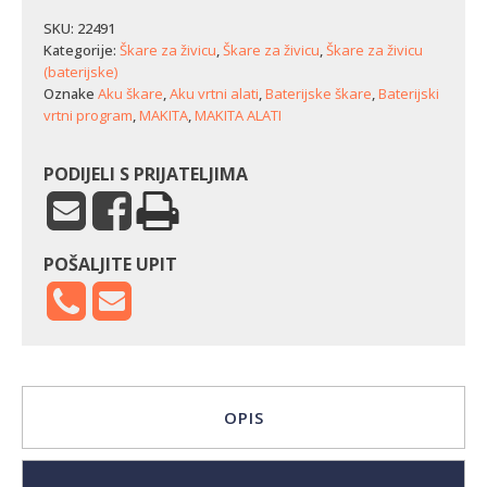
za
živicu
SKU:
22491
Makita
Kategorije:
Škare za živicu
,
Škare za živicu
,
Škare za živicu
DUH604SZ
(baterijske)
količina
Oznake
Aku škare
,
Aku vrtni alati
,
Baterijske škare
,
Baterijski
vrtni program
,
MAKITA
,
MAKITA ALATI
PODIJELI S PRIJATELJIMA
POŠALJITE UPIT
OPIS