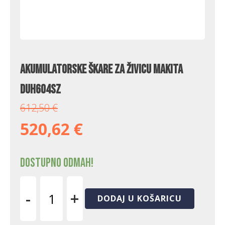
Akumulatorske škare za živicu Makita
DUH604SZ
612,50
€
520,62
€
Dostupno odmah!
-
+
DODAJ U KOŠARICU
Akumulatorske
škare