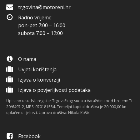
trgovina@motoreni.hr
Radno vrijeme:
pon-pet 7:00 – 16:00
subota 7:00 – 12:00
O nama
Uvjeti korištenja
Izjava o konverziji
Izjava o povjerljivosti podataka
Upisano u sudski registar Trgovačkog suda u Varaždinu pod brojem: Tt-
20/6497-2, MBS: 070181554. Temeljni kapital društva je 20.000,00 kn
uplaćen u cjelosti. Uprava društva: Nikola Košir.
Facebook