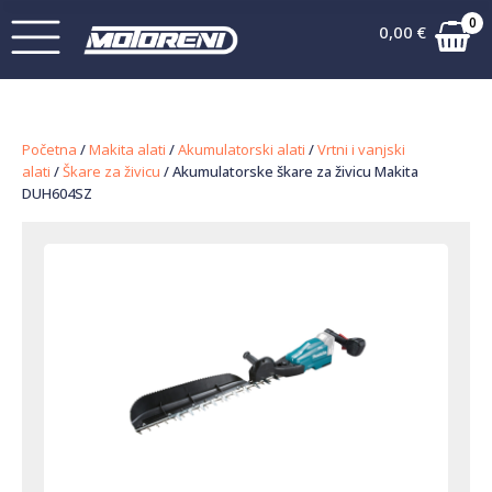
0
0,00
€
Početna
/
Makita alati
/
Akumulatorski alati
/
Vrtni i vanjski
alati
/
Škare za živicu
/ Akumulatorske škare za živicu Makita
DUH604SZ