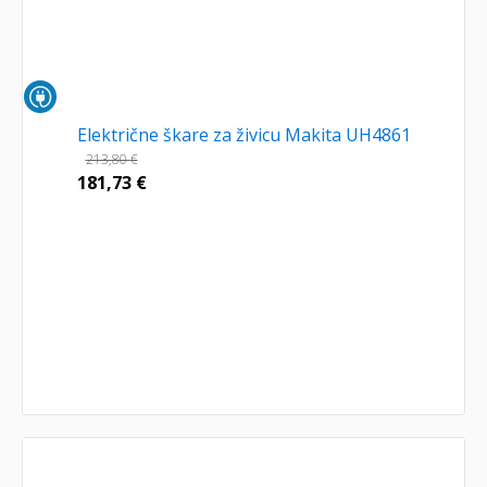
Električne škare za živicu Makita UH4861
213,80
€
181,73
€