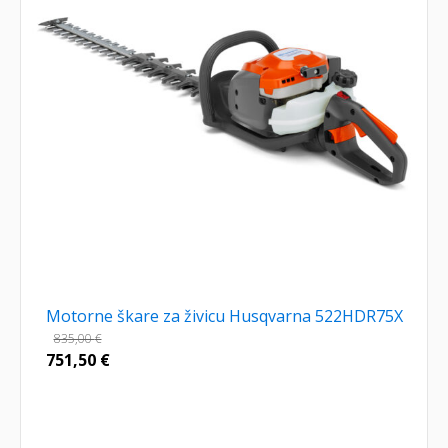
Motorne škare za živicu Husqvarna 522HDR75X
835,00
€
751,50
€