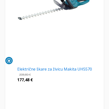
Električne škare za živicu Makita UH5570
208,80
€
177,48
€