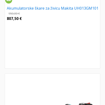
Akumulatorske škare za živicu Makita UH013GM101
950,00
€
807,50
€