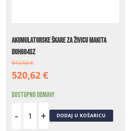
Akumulatorske škare za živicu Makita
DUH604SZ
612,50
€
520,62
€
Dostupno odmah!
-
+
DODAJ U KOŠARICU
Akumulatorske
škare