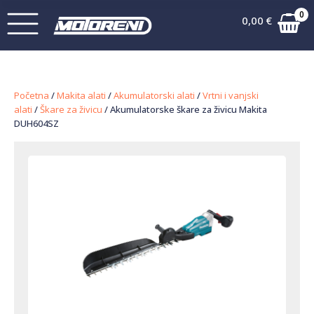
0
0,00
€
Početna
/
Makita alati
/
Akumulatorski alati
/
Vrtni i vanjski
alati
/
Škare za živicu
/ Akumulatorske škare za živicu Makita
DUH604SZ