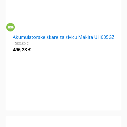
Akumulatorske škare za živicu Makita UH005GZ
583,80
€
496,23
€