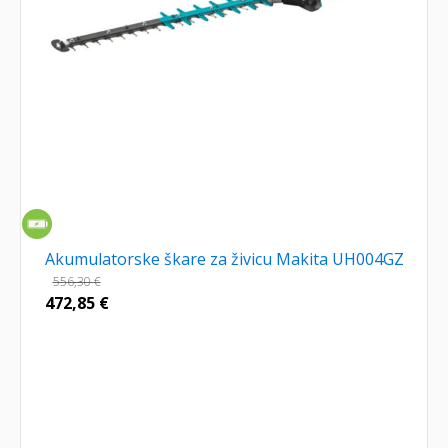
Akumulatorske škare za živicu Makita UH004GZ
556,30
€
472,85
€