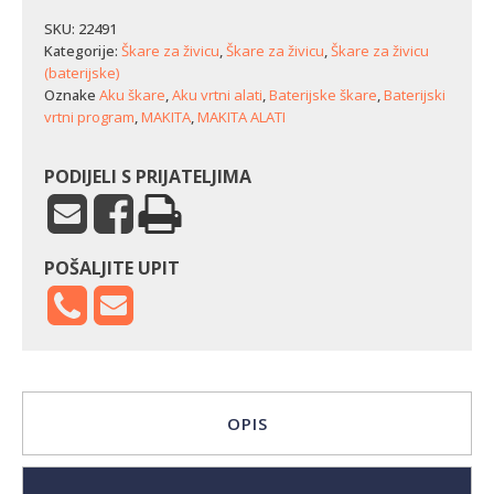
za
živicu
SKU:
22491
Makita
Kategorije:
Škare za živicu
,
Škare za živicu
,
Škare za živicu
DUH604SZ
(baterijske)
količina
Oznake
Aku škare
,
Aku vrtni alati
,
Baterijske škare
,
Baterijski
vrtni program
,
MAKITA
,
MAKITA ALATI
PODIJELI S PRIJATELJIMA
POŠALJITE UPIT
OPIS