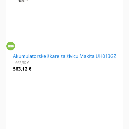
Akumulatorske škare za živicu Makita UH013GZ
662,50
€
563,12
€