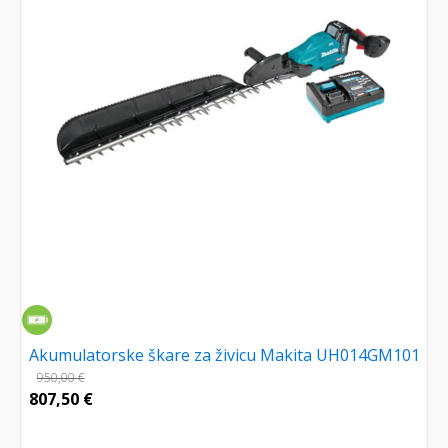
Akumulatorske škare za živicu Makita UH014GM101
950,00
€
807,50
€