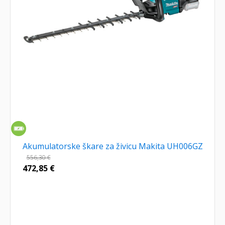
Akumulatorske škare za živicu Makita UH006GZ
556,30
€
472,85
€