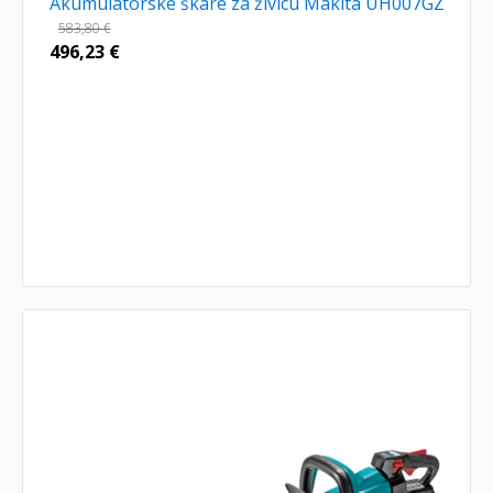
Akumulatorske škare za živicu Makita UH007GZ
583,80
€
496,23
€