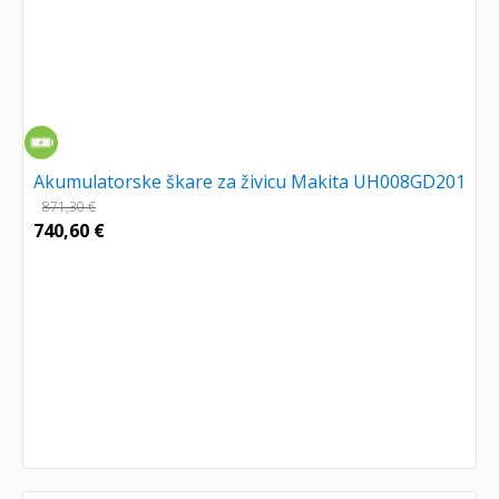
Akumulatorske škare za živicu Makita UH008GD201
871,30
€
740,60
€