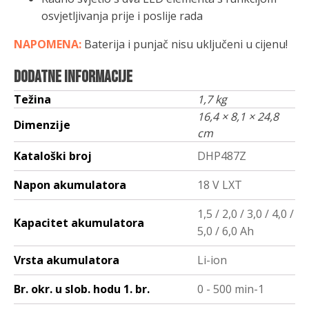
osvjetljivanja prije i poslije rada
NAPOMENA:
Baterija i punjač nisu uključeni u cijenu!
Dodatne informacije
Težina
1,7 kg
16,4 × 8,1 × 24,8
Dimenzije
cm
Kataloški broj
DHP487Z
Napon akumulatora
18 V LXT
1,5 / 2,0 / 3,0 / 4,0 /
Kapacitet akumulatora
5,0 / 6,0 Ah
Vrsta akumulatora
Li-ion
Br. okr. u slob. hodu 1. br.
0 - 500 min-1