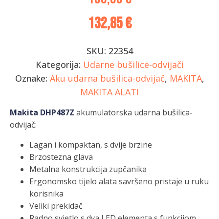
132,85
€
SKU:
22354
Kategorija:
Udarne bušilice-odvijači
Oznake:
Aku udarna bušilica-odvijač
,
MAKITA
,
MAKITA ALATI
Makita DHP487Z
akumulatorska udarna bušilica-
odvijač:
Lagan i kompaktan, s dvije brzine
Brzostezna glava
Metalna konstrukcija zupčanika
Ergonomsko tijelo alata savršeno pristaje u ruku
korisnika
Veliki prekidač
Radno svjetlo s dva LED elementa s funkcijom