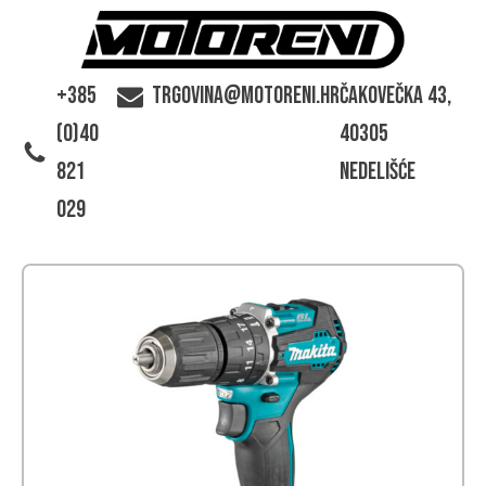
+385
trgovina@motoreni.hr
Čakovečka 43,
(0)40
40305
821
Nedelišće
029