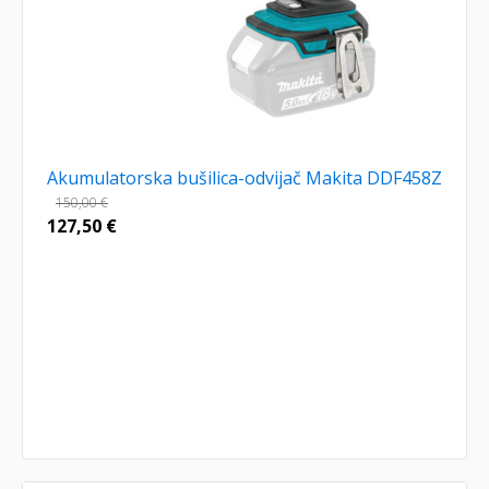
Akumulatorska bušilica-odvijač Makita DDF458Z
150,00
€
127,50
€