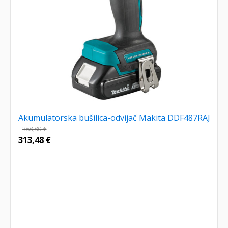
Akumulatorska bušilica-odvijač Makita DDF487RAJ
368,80
€
313,48
€