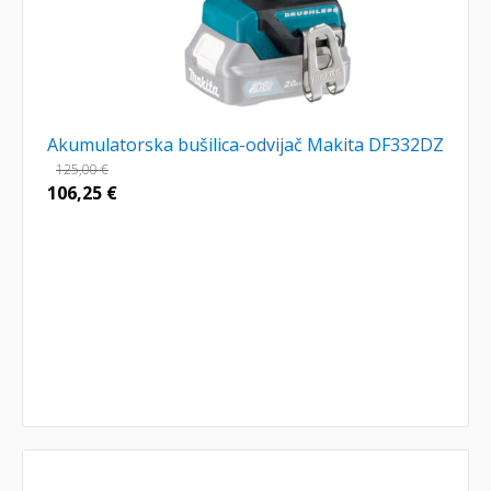
Akumulatorska bušilica-odvijač Makita DF332DZ
125,00
€
106,25
€