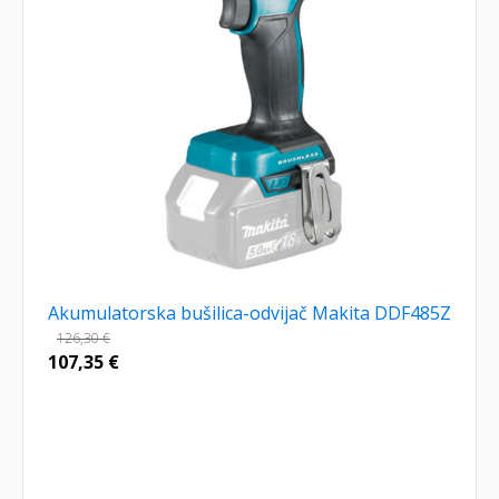
Akumulatorska bušilica-odvijač Makita DDF485Z
126,30
€
107,35
€