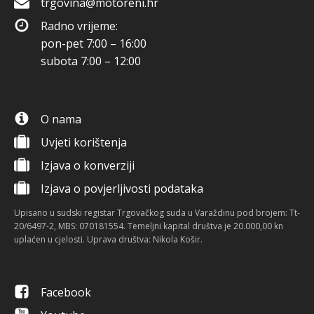
trgovina@motoreni.hr
Radno vrijeme:
pon-pet 7:00 – 16:00
subota 7:00 – 12:00
O nama
Uvjeti korištenja
Izjava o konverziji
Izjava o povjerljivosti podataka
Upisano u sudski registar Trgovačkog suda u Varaždinu pod brojem: Tt-
20/6497-2, MBS: 070181554. Temeljni kapital društva je 20.000,00 kn
uplaćen u cjelosti. Uprava društva: Nikola Košir.
Facebook