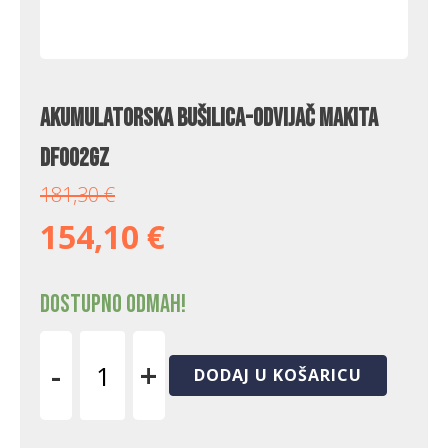
Akumulatorska bušilica-odvijač Makita
DF002GZ
181,30
€
154,10
€
Dostupno odmah!
-
+
DODAJ U KOŠARICU
Akumulatorska
bušilica-
odvijač