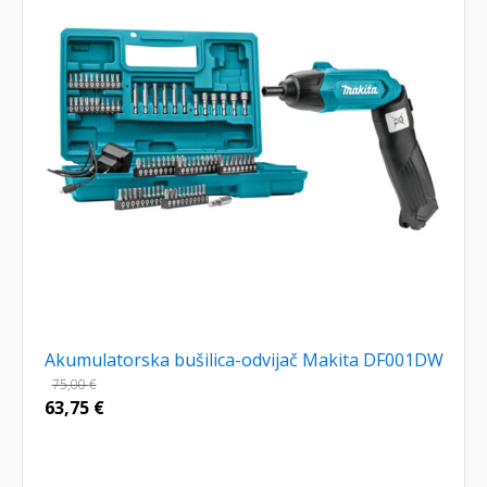
Akumulatorska bušilica-odvijač Makita DF001DW
75,00
€
63,75
€