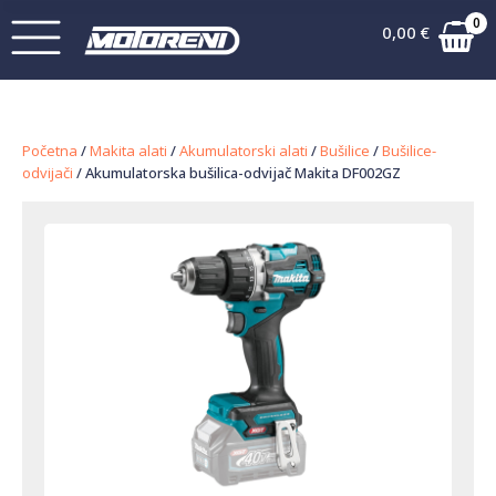
0
0,00
€
Početna
/
Makita alati
/
Akumulatorski alati
/
Bušilice
/
Bušilice-
odvijači
/ Akumulatorska bušilica-odvijač Makita DF002GZ