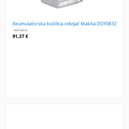
Akumulatorska bušilica-odvijač Makita DDF083Z
107,50
€
91,37
€