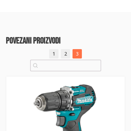
povezani proizvodi
1
2
3
Pretraži