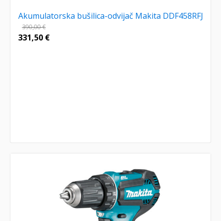
Akumulatorska bušilica-odvijač Makita DDF458RFJ
390,00
€
331,50
€