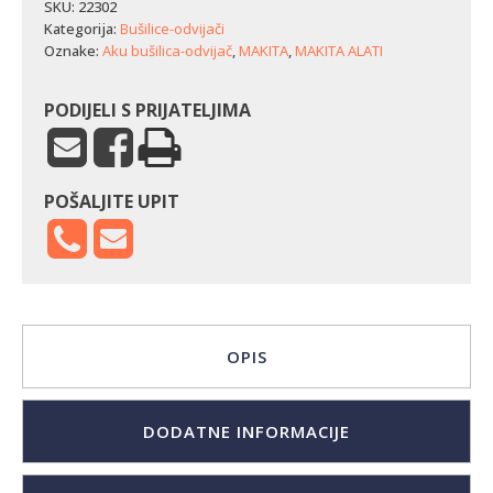
Makita
SKU:
22302
DF002GZ
Kategorija:
Bušilice-odvijači
količina
Oznake:
Aku bušilica-odvijač
,
MAKITA
,
MAKITA ALATI
PODIJELI S PRIJATELJIMA
POŠALJITE UPIT
OPIS
DODATNE INFORMACIJE