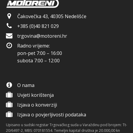
Čakovečka 43, 40305 Nedelišće
+385 (0)40 821 029
trgovina@motoreni.hr
Radno vrijeme:
pon-pet 7:00 – 16:00
subota 7:00 – 12:00
O nama
Uvjeti korištenja
Izjava o konverziji
Izjava o povjerljivosti podataka
Upisano u sudski registar Trgovačkog suda u Varaždinu pod brojem: Tt-
20/6497-2, MBS: 070181554. Temeljni kapital društva je 20.000,00 kn