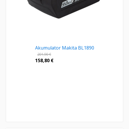
Akumulator Makita BL1890
201,90
€
158,80
€