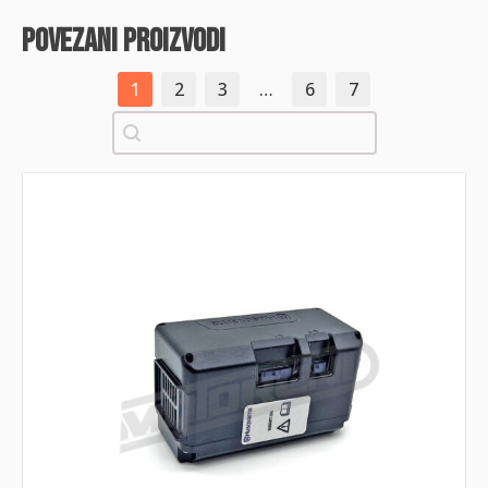
povezani proizvodi
1
2
3
…
6
7
Pretraži