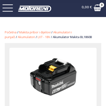
0
0,00
€
Početna
/
Makita pribor i dijelovi
/
Akumulatori i
punjači
/
Akumulatori
/
LXT - 18V
/ Akumulator Makita BL1860B