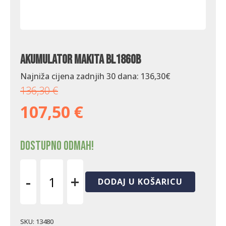
Akumulator Makita BL1860B
Najniža cijena zadnjih 30 dana:
136,30
€
136,30
€
107,50
€
Dostupno odmah!
-
+
DODAJ U KOŠARICU
Akumulator
Makita
BL1860B
količina
SKU:
13480